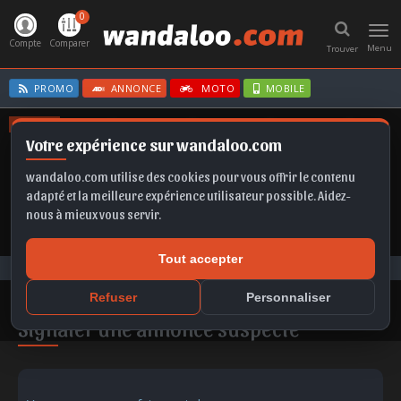
0
Toggl
navig
Compte
Comparer
Menu
Trouver
PROMO
ANNONCE
MOTO
MOBILE
OFFRES
Votre expérience sur wandaloo.com
FABIA
T-ROC
IBIZA
CLIO E-TECH
CORSA
wandaloo.com utilise des cookies pour vous offrir le contenu
adapté et la meilleure expérience utilisateur possible. Aidez-
nous à mieux vous servir.
Tout accepter
Contacter wandaloo.com™
Refuser
Personnaliser
Signaler une annonce suspecte