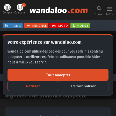
0
Toggl
navig
Compte
Comparer
Menu
Trouver
PROMO
ANNONCE
MOTO
MOBILE
OFFRES
Votre expérience sur wandaloo.com
KAMIQ
T-ROC
FABIA
EX2
TAIGO
wandaloo.com utilise des cookies pour vous offrir le contenu
adapté et la meilleure expérience utilisateur possible. Aidez-
nous à mieux vous servir.
Tout accepter
Contacter wandaloo.com™
Refuser
Personnaliser
Signaler une annonce suspecte