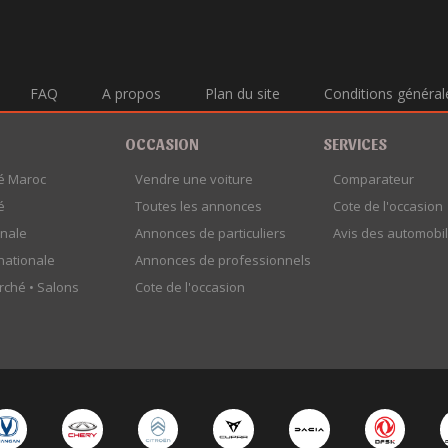
FAQ
A propos
Plan du site
Conditions général
OCCASION
SERVICES
é Maroc
Vendre une voiture
Comparateur
é
Toutes les annonces
Cote de l'occasion
onale
Annonces de particuliers
Avis des automobil
rnationale
Annonces de professionnels
rché •
Salons
Cote de l'occasion