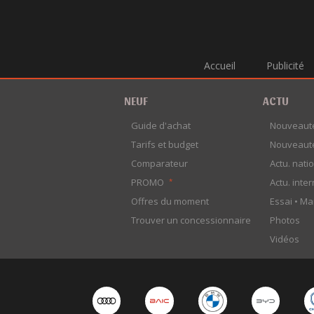
Accueil
Publicité
NEUF
ACTU
Guide d'achat
Nouveaut
Tarifs et budget
Nouveaut
Comparateur
Actu. nati
PROMO
Actu. inte
*
Offres du moment
Essai •
Ma
Trouver un concessionnaire
Photos
Vidéos