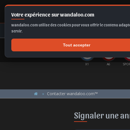
Votre expérience sur wandaloo.com
wandaloo.com utilise des cookies pour vous offrir le contenu adapté
NEUF
OCCASION
COMPARAT
servir.
Tout accepter
OFFRES DU MOMENT
Q5
CORSA
FABIA
ASTRA
X1
A6
SPO
Contacter wandaloo.com™
Signaler une a