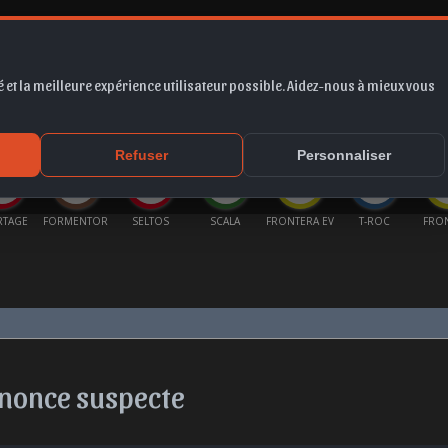
 et la meilleure expérience utilisateur possible. Aidez-nous à mieux vous
*
EUR
PROMO
COTE
FORUM
VIDÉO
ACTU
MA
Refuser
Personnaliser
RTAGE
FORMENTOR
SELTOS
SCALA
FRONTERA EV
T-ROC
FRO
nnonce suspecte