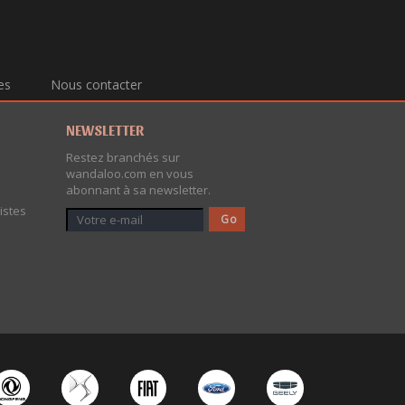
es
Nous contacter
NEWSLETTER
Restez branchés sur
wandaloo.com en vous
abonnant à sa newsletter.
istes