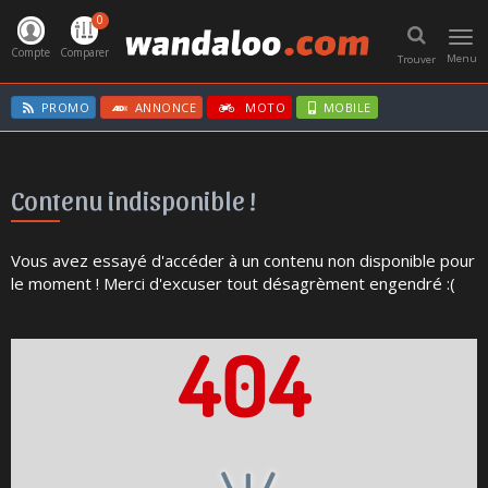
0
Toggl
navig
Compte
Comparer
Menu
Trouver
PROMO
ANNONCE
MOTO
MOBILE
Contenu indisponible !
Vous avez essayé d'accéder à un contenu non disponible pour
le moment ! Merci d'excuser tout désagrèment engendré :(