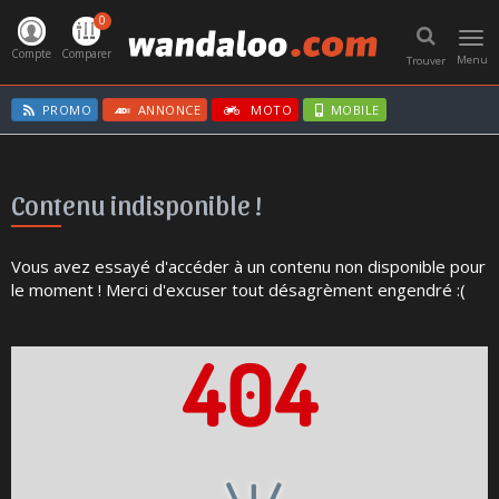
0
Toggl
navig
Compte
Comparer
Menu
Trouver
PROMO
ANNONCE
MOTO
MOBILE
Contenu indisponible !
Vous avez essayé d'accéder à un contenu non disponible pour
le moment ! Merci d'excuser tout désagrèment engendré :(