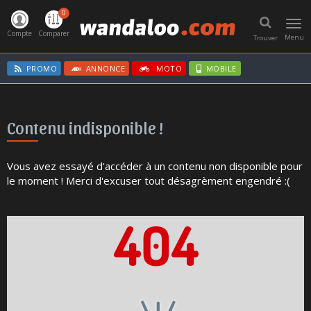
0
Toggl
navig
Compte
Comparer
Menu
Trouver
PROMO
ANNONCE
MOTO
MOBILE
Contenu indisponible !
Vous avez essayé d'accéder à un contenu non disponible pour
le moment ! Merci d'excuser tout désagrèment engendré :(