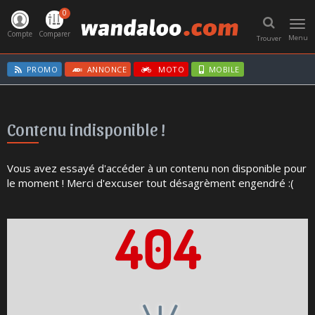
0
Toggl
navig
Compte
Comparer
Menu
Trouver
PROMO
ANNONCE
MOTO
MOBILE
Contenu indisponible !
Vous avez essayé d'accéder à un contenu non disponible pour
le moment ! Merci d'excuser tout désagrèment engendré :(