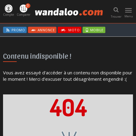
0
Toggl
navig
Compte
Comparer
Menu
Trouver
PROMO
ANNONCE
MOTO
MOBILE
Contenu indisponible !
Vous avez essayé d'accéder à un contenu non disponible pour
le moment ! Merci d'excuser tout désagrèment engendré :(