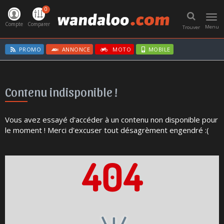
0
Toggl
navig
Compte
Comparer
Menu
Trouver
PROMO
ANNONCE
MOTO
MOBILE
Contenu indisponible !
Vous avez essayé d'accéder à un contenu non disponible pour
le moment ! Merci d'excuser tout désagrèment engendré :(