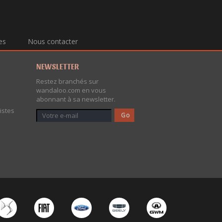
es
Nous contacter
NEWSLETTER
Restez branchés sur
wandaloo.com en vous
abonnant à sa newsletter.
istes