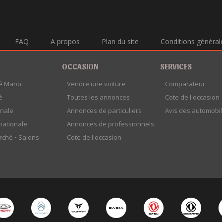
FAQ
A propos
Plan du site
Conditions général
OCCASION
SERVICES
é Maroc
Vendre une voiture
Comparateur
é
Toutes les annonces
Cote de l'occasion
onale
Annonces de particuliers
Avis des automobil
rnationale
Annonces de professionnels
rché •
Salons
Cote de l'occasion