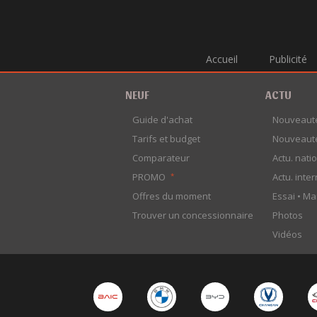
Accueil
Publicité
NEUF
ACTU
Guide d'achat
Nouveaut
Tarifs et budget
Nouveaut
Comparateur
Actu. nati
PROMO
Actu. inte
*
Offres du moment
Essai •
Ma
Trouver un concessionnaire
Photos
Vidéos