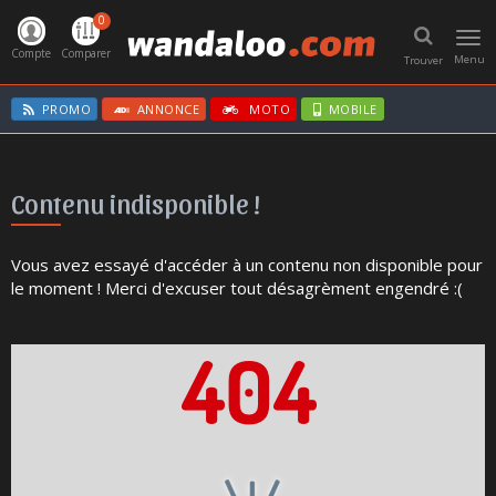
0
Toggl
navig
Compte
Comparer
Menu
Trouver
PROMO
ANNONCE
MOTO
MOBILE
Contenu indisponible !
Vous avez essayé d'accéder à un contenu non disponible pour
le moment ! Merci d'excuser tout désagrèment engendré :(