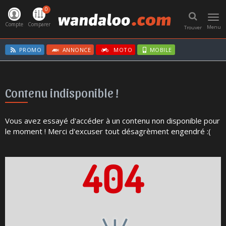
0
Toggl
navig
Compte
Comparer
Menu
Trouver
PROMO
ANNONCE
MOTO
MOBILE
Contenu indisponible !
Vous avez essayé d'accéder à un contenu non disponible pour
le moment ! Merci d'excuser tout désagrèment engendré :(