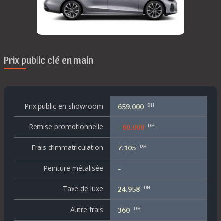
Prix public clé en main
DH
Prix public en showroom
659.000
DH
Remise promotionnelle
- 60.000
DH
Frais d’immatriculation
7.105
Peinture métalisée
-
DH
Taxe de luxe
24.958
DH
Autre frais
360