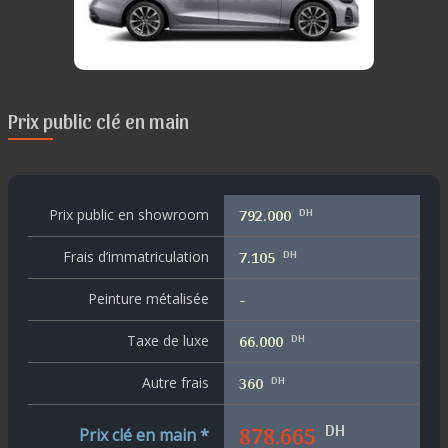
Prix public clé en main
DH
Prix public en showroom
792.000
DH
Frais d’immatriculation
7.105
Peinture métalisée
-
DH
Taxe de luxe
66.000
DH
Autre frais
360
DH
878.665
Prix clé en main *