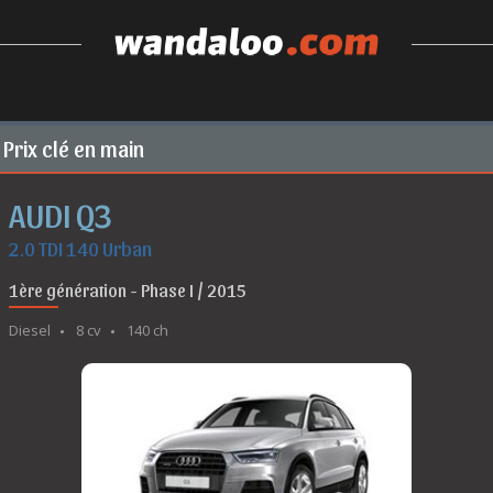
Prix clé en main
AUDI Q3
2.0 TDI 140 Urban
1ère génération - Phase I / 2015
Diesel
8 cv
140 ch