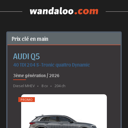
Prix clé en main
AUDI Q5
40 TDI 204 S-Tronic quattro Dynamic
3ème génération / 2026
Diesel MHEV
8 cv
204 ch
PROMO