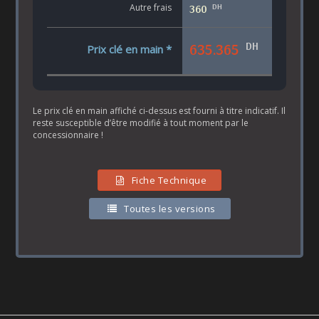
DH
Autre frais
360
DH
635.365
Prix clé en main *
Le prix clé en main affiché ci-dessus est fourni à titre indicatif. Il
reste susceptible d’être modifié à tout moment par le
concessionnaire !
Fiche Technique
Toutes les versions