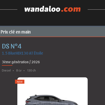
Prix clé en main
DS N°4
1.5 BlueHDi130 AT Étoile
3ème génération / 2026
Diesel
8 cv
130 ch
NEW