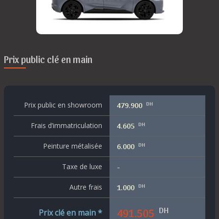
Prix public clé en main
DH
Prix public en showroom
479.900
DH
Frais d’immatriculation
4.605
DH
Peinture métalisée
6.000
Taxe de luxe
-
DH
Autre frais
1.000
DH
491.505
Prix clé en main *