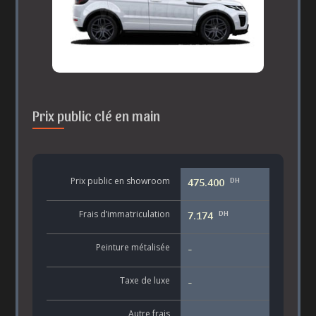
Prix public clé en main
DH
Prix public en showroom
475.400
DH
Frais d’immatriculation
7.174
Peinture métalisée
-
Taxe de luxe
-
Autre frais
-