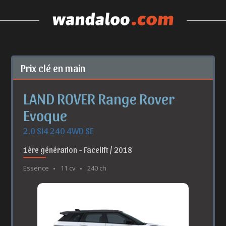
Prix clé en main
LAND ROVER Range Rover
Evoque
2.0 Si4 240 4WD SE
1ère génération - Facelift / 2018
Essence
11 cv
240 ch