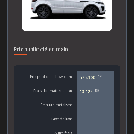
Prix public clé en main
DH
Prix public en showroom
575.100
DH
Frais d’immatriculation
13.124
Peinture métalisée
-
Taxe de luxe
-
Autre frais
-