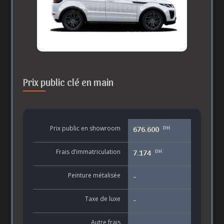
Prix public clé en main
DH
Prix public en showroom
676.600
DH
Frais d’immatriculation
7.174
Peinture métalisée
-
Taxe de luxe
-
Autre frais
-