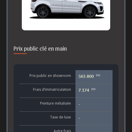
Prix public clé en main
DH
Prix public en showroom
563.800
DH
Frais d’immatriculation
7.174
Peinture métalisée
-
Taxe de luxe
-
Autre frais
-