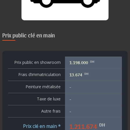
Prix public clé en main
DH
Prix public en showroom
1.198.000
DH
Frais d’immatriculation
13.674
Peinture métalisée
-
Taxe de luxe
-
Autre frais
-
DH
1.211.674
Prix clé en main *