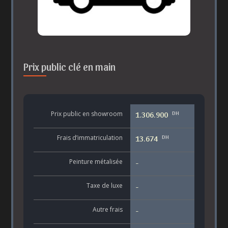
Prix public clé en main
DH
Prix public en showroom
1.306.900
DH
Frais d’immatriculation
13.674
Peinture métalisée
-
Taxe de luxe
-
Autre frais
-