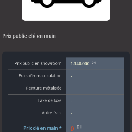
Prix public clé en main
DH
Prix public en showroom
1.340.000
Frais d’immatriculation
-
Peinture métalisée
-
Taxe de luxe
-
Autre frais
-
DH
0
Prix clé en main *