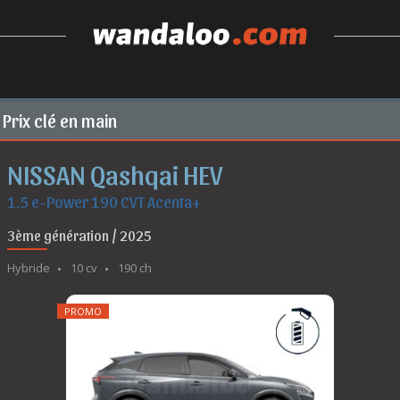
Prix clé en main
NISSAN Qashqai HEV
1.5 e-Power 190 CVT Acenta+
3ème génération / 2025
Hybride
10 cv
190 ch
PROMO