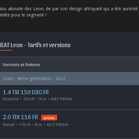
s aboutie des Leon, de par son design attrayant qui a été auréolé p
nédite pour le segment !
SEAT Leon -
Tarifs et versions
Versions et finitions
Leon - 4ème génération - 2022
1.4 TSI 150 DSG FR
Essence
150 ch
8 cv
4,8 l/100 km
2.0 TDI 116 FR
promo
Diesel
116 ch
8 cv
4,5 l/100 km