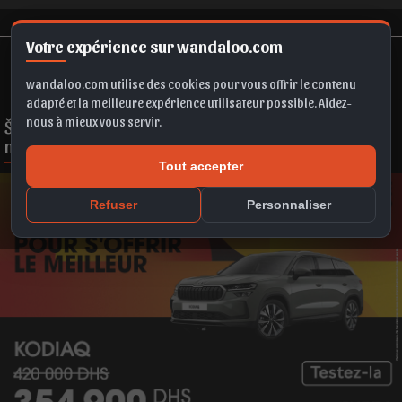
Votre expérience sur wandaloo.com
wandaloo.com utilise des cookies pour vous offrir le contenu
adapté et la meilleure expérience utilisateur possible. Aidez-
nous à mieux vous servir.
ŠKODA Kodiaq : Le meilleur moment pour s'offrir le
meilleur !
Tout accepter
Refuser
Personnaliser