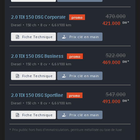
470.000
2.0 TDI 150 DSG Corporate
promo
421.000
DH *
Diesel
150 ch
8 cv
6,6 l/100 km
Fiche Technique
Prix clé en main
522.000
2.0 TDI 150 DSG Business
promo
469.000
DH *
Diesel
150 ch
8 cv
6,6 l/100 km
Fiche Technique
Prix clé en main
547.000
2.0 TDI 150 DSG Sportline
promo
491.000
DH *
Diesel
150 ch
8 cv
6,6 l/100 km
Fiche Technique
Prix clé en main
*
Prix public hors frais d'immatriculation, peinture métallisée ou taxe de luxe