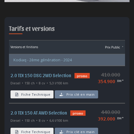
Tarifs et versions
Versions et finitions
Prix Public
*
Kodiaq - 2ème génération - 2024
410.000
2.0 TDI 150 DSG 2WD Selection
promo
354.900
DH *
Diesel
150 ch
8 cv
5,3 l/100 km
Fiche Technique
Prix clé en main
440.000
2.0 TDI 150 AT AWD Selection
promo
392.000
DH *
Diesel
150 ch
8 cv
6,6 l/100 km
Fiche Technique
Prix clé en main