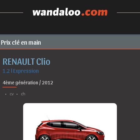
Prix clé en main
RENAULT Clio
1.2 l Expression
4ème génération / 2012
cv
ch