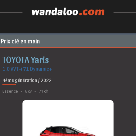
Prix clé en main
TOYOTA Yaris
1.0 VVT-i 71 Dynamic+
4ème génération / 2022
Essence
6 cv
71 ch