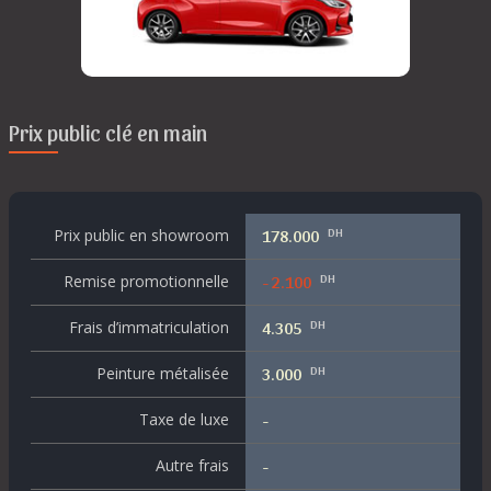
Prix public clé en main
DH
Prix public en showroom
178.000
DH
Remise promotionnelle
- 2.100
DH
Frais d’immatriculation
4.305
DH
Peinture métalisée
3.000
Taxe de luxe
-
Autre frais
-