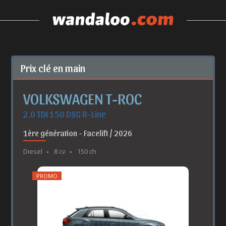
Prix clé en main
VOLKSWAGEN T-ROC
2.0 TDI 150 DSG R-Line
1ère génération - Facelift / 2026
Diesel
8 cv
150 ch
PROMO