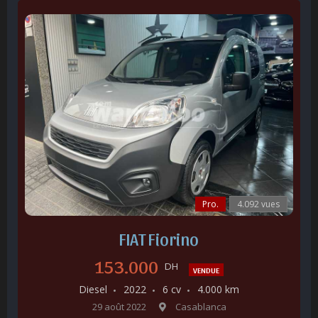
Pro.
4.092 vues
FIAT Fiorino
153.000
DH
VENDUE
Diesel
2022
6 cv
4.000 km
29 août 2022
Casablanca