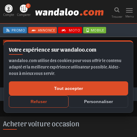
0
Toggl
navig
Compte
Comparer
Menu
Trouver
PROMO
ANNONCE
MOTO
MOBILE
OFFRES
Votre expérience sur wandaloo.com
EX2
MOKKA
KAMIQ
SPORTAGE
T-ROC
wandaloo.com utilise des cookies pour vous offrir le contenu
adapté et la meilleure expérience utilisateur possible. Aidez-
nous à mieux vous servir.
Tout accepter
Voiture Occasion Maroc
Toutes les annonces
Acheter voiture occasion au Maroc
Refuser
Personnaliser
Acheter voiture occasion