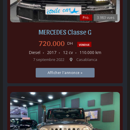
Pro.
3.983 vues
MERCEDES Classe G
720.000
DH
VENDUE
Diesel
2017
12 cv
110.000 km
7 septembre 2022
Casablanca
Afficher l'annonce »