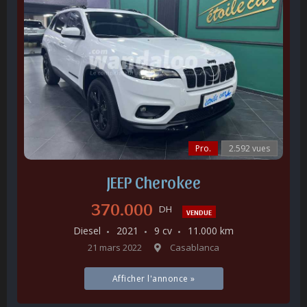
Pro.
2.592 vues
JEEP Cherokee
370.000
DH
VENDUE
Diesel
2021
9 cv
11.000 km
21 mars 2022
Casablanca
Afficher l'annonce »