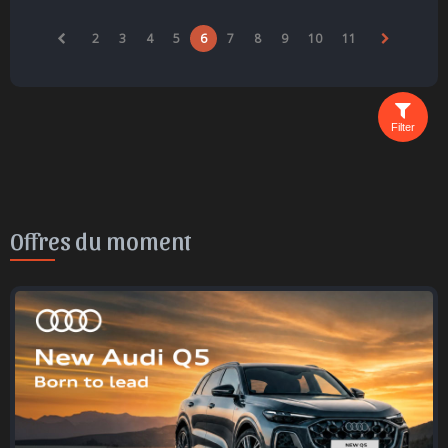
2
3
4
5
6
7
8
9
10
11
Filter
Offres du moment