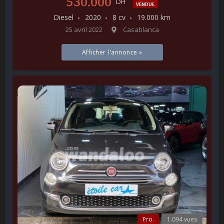
530.000
DH
VENDUE
Diesel
2020
8 cv
19.000 km
25 avril 2022
Casablanca
Afficher l'annonce »
Pro.
1.094 vues