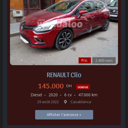
Pro.
2.400 vues
RENAULT Clio
145.000
DH
VENDUE
Diesel
2020
6 cv
47.000 km
29 août 2022
Casablanca
Afficher l'annonce »