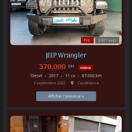
Pro.
2.617 vues
JEEP Wrangler
370.000
DH
VENDUE
Diesel
2017
11 cv
87.000 km
3 septembre 2022
Casablanca
Afficher l'annonce »