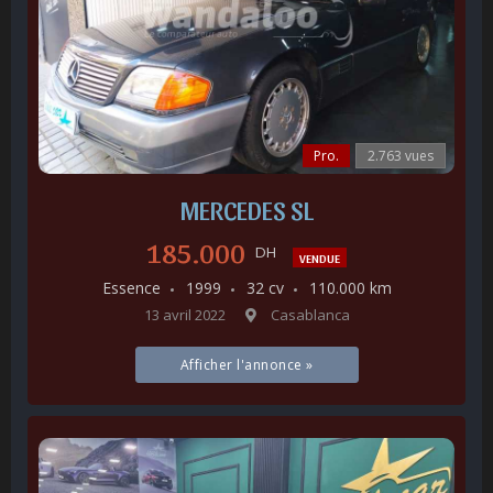
Pro.
2.763 vues
MERCEDES SL
185.000
DH
VENDUE
Essence
1999
32 cv
110.000 km
13 avril 2022
Casablanca
Afficher l'annonce »