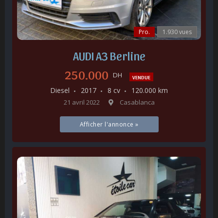
Pro.
1.930 vues
AUDI A3 Berline
250.000
DH
VENDUE
Diesel
2017
8 cv
120.000 km
21 avril 2022
Casablanca
Afficher l'annonce »