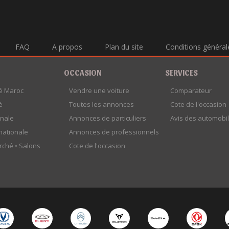
FAQ
A propos
Plan du site
Conditions général
OCCASION
SERVICES
é Maroc
Vendre une voiture
Comparateur
é
Toutes les annonces
Cote de l'occasion
onale
Annonces de particuliers
Avis des automobil
rnationale
Annonces de professionnels
rché •
Salons
Cote de l'occasion