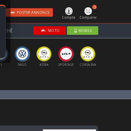
0
POSTER ANNONCE
Compte
Comparer
RCHÉ
MOTO
MOBILE
X1
TAIGO
ASTRA
SPORTAGE
CORSA BVA
EX2