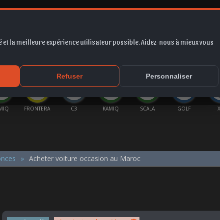
 et la meilleure expérience utilisateur possible. Aidez-nous à mieux vous
*
EUR
PROMO
COTE
FORUM
VIDÉO
ACTU
MA
Refuser
Personnaliser
MIQ
FRONTERA
C3
KAMIQ
SCALA
GOLF
onces
Acheter voiture occasion au Maroc