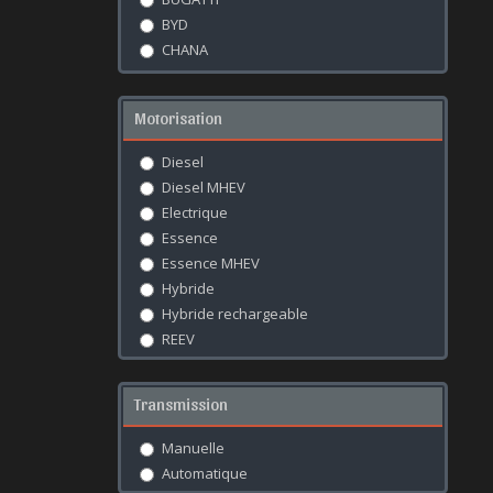
BYD
CHANA
CHANGAN
CHANGHE
Motorisation
CHERY
CHEVROLET
Diesel
CHRYSLER
Diesel MHEV
CITROËN
Electrique
CUPRA
Essence
DACIA
Essence MHEV
DAIHATSU
Hybride
DEEPAL
Hybride rechargeable
DENZA
REEV
DFSK
DODGE
Transmission
DONGFENG
DS
Manuelle
EXEED
Automatique
FERRARI