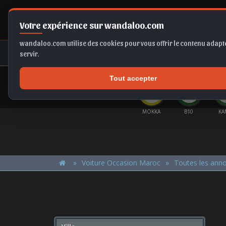
Votre expérience sur wandaloo.com
wandaloo.com utilise des cookies pour vous offrir le contenu adapté
NEUF
OCCASION
COMPARAT
servir.
Tout accepter
OFFRES DU MOMENT
BIA
FORMENTOR
SELTOS
CLIO E-TECH
MOKKA
B10
KA
Voiture Occasion Maroc
Toutes les ann