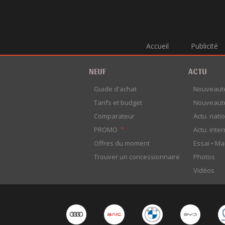
SEAT
SERES
ŠKODA
SMART
Accueil
Publicité
SOUEAST
SSANGYONG
NEUF
ACTU
SUBARU
SUZUKI
Guide d'achat
Nouveaut
TESLA
Tarifs et budget
Nouveaut
TOYOTA
Comparateur
Actu. nati
VOLKSWAGEN
PROMO
Actu. inte
*
VOLVO
Offres du moment
Essai •
Ma
XIAOMI
XPENG
Trouver un concessionnaire
Photos
YANGWANG
Vidéos
ZEEKR