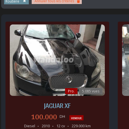
Annuler tous les critères
Routière
Pro.
5.085 vues
JAGUAR XF
100.000
DH
VENDUE
Diesel
2010
12 cv
229.000 km