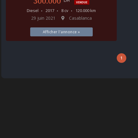
300.000
DH
VENDUE
Diesel
2017
8 cv
120.000 km
29 juin 2021
Casablanca
Afficher l'annonce »
1