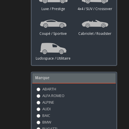
Luxe / Prestige
4x4 / SUV / Crossover
Coupé / Sportive
Cabriolet / Roadster
Ludospace / Utilitaire
Marque
ABARTH
ALFA ROMEO
ALPINE
AUDI
BAIC
BMW
BUGATTI