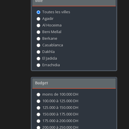
Ville
Toutes les villes
Agadir
Al Hoceima
Beni Mellal
Berkane
Casablanca
Dakhla
El Jadida
Errachidia
Essaouira
Fès
Budget
Kénitra
Khouribga
moins de 100.000 DH
Laâyoune
100.000 à 125.000 DH
Marrakech
125.000 à 150.000 DH
Meknès
150.000 à 175.000 DH
Mohammédia
175.000 à 200.000 DH
Nador
200.000 à 250.000 DH