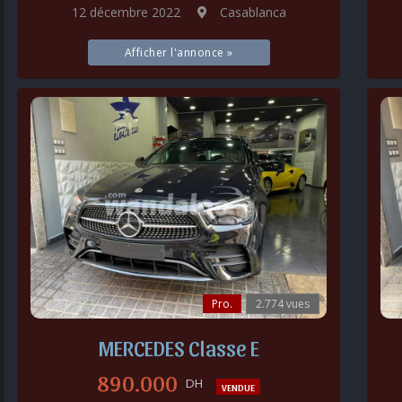
12 décembre 2022
Casablanca
Afficher l'annonce »
Pro.
2.774 vues
MERCEDES Classe E
890.000
DH
VENDUE