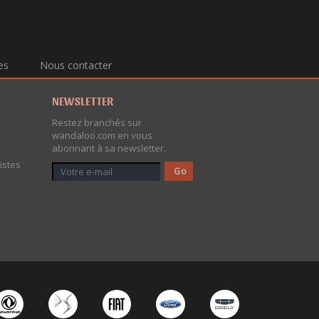
es
Nous contacter
NEWSLETTER
Restez branchés sur
wandaloo.com en vous
abonnant à sa newsletter.
istes