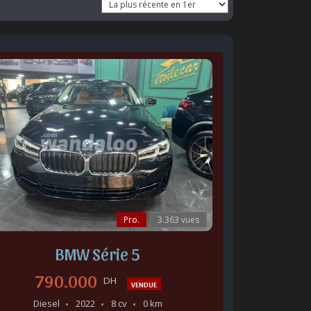
Pro.
3.363 vues
BMW Série 5
790.000
DH
VENDUE
Diesel
2022
8 cv
0 km