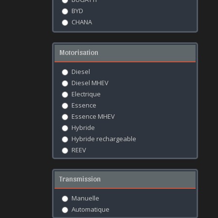
BYD
CHANA
CHANGAN
CHANGHE
Motorisation
CHERY
CHEVROLET
Diesel
CHRYSLER
Diesel MHEV
CITROËN
Electrique
CUPRA
Essence
DACIA
Essence MHEV
DAIHATSU
Hybride
DEEPAL
Hybride rechargeable
DENZA
REEV
DFSK
DODGE
Transmission
DONGFENG
DS
Manuelle
EXEED
Automatique
FERRARI