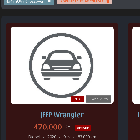
Annuler tous les critères
4x4 / SUV / Crossover
Pro.
1.455 vues
JEEP Wrangler
470.000
DH
VENDUE
Diesel
2020
9 cv
83.000 km