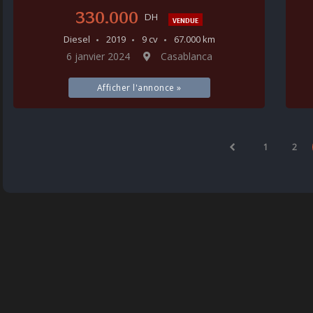
330.000
DH
VENDUE
Diesel
2019
9 cv
67.000 km
6 janvier 2024
Casablanca
Afficher l'annonce »
1
2