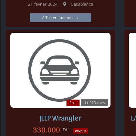
21 février 2024
Casablanca
Afficher l'annonce »
Pro.
11.323 vues
JEEP Wrangler
L
330.000
DH
VENDUE