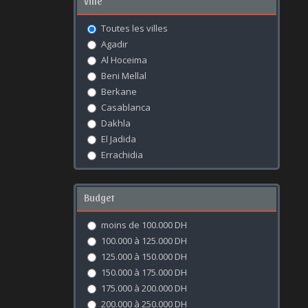
Ville
Toutes les villes
Agadir
Al Hoceima
Beni Mellal
Berkane
Casablanca
Dakhla
El Jadida
Errachidia
Essaouira
Fès
Budget
Kénitra
Khouribga
moins de 100.000 DH
Laâyoune
100.000 à 125.000 DH
Marrakech
125.000 à 150.000 DH
Meknès
150.000 à 175.000 DH
Mohammédia
175.000 à 200.000 DH
Nador
200.000 à 250.000 DH