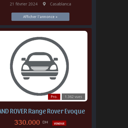
21 février 2024
Casablanca
Afficher l'annonce »
Pro.
1.362 vues
AND ROVER Range Rover Evoque
330.000
DH
VENDUE