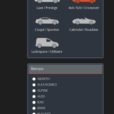
Luxe / Prestige
4x4 / SUV / Crossover
Coupé / Sportive
Cabriolet / Roadster
Ludospace / Utilitaire
Marque
ABARTH
ALFA ROMEO
ALPINE
AUDI
BAIC
BMW
BUGATTI