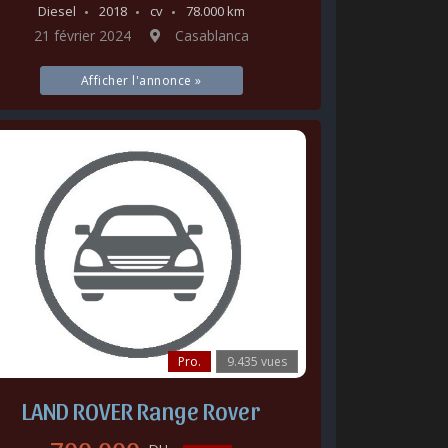
Diesel
2018
cv
78.000 km
21 février 2024
Casablanca
Afficher l'annonce »
Pro.
9.435 vues
LAND ROVER Range Rover