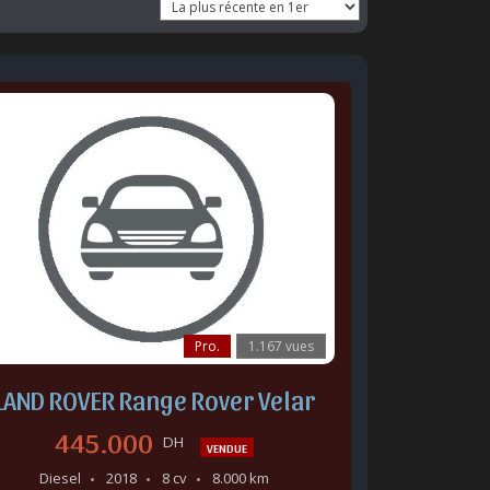
Pro.
1.167 vues
LAND ROVER Range Rover Velar
445.000
DH
VENDUE
Diesel
2018
8 cv
8.000 km