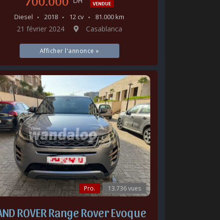
700.000
DH
VENDUE
Diesel
2018
12 cv
81.000 km
21 février 2024
Casablanca
Afficher l'annonce »
Pro.
13.736 vues
AND ROVER Range Rover Evoque