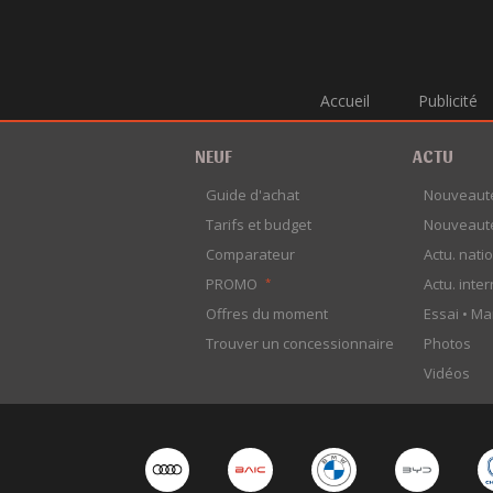
ROX
SEAT
SERES
ŠKODA
Accueil
Publicité
SMART
SOUEAST
NEUF
ACTU
SSANGYONG
SUBARU
Guide d'achat
Nouveaut
SUZUKI
Tarifs et budget
Nouveaut
TESLA
Comparateur
Actu. nati
TOYOTA
PROMO
Actu. inte
*
VOLKSWAGEN
Offres du moment
Essai •
Ma
VOLVO
XIAOMI
Trouver un concessionnaire
Photos
XPENG
Vidéos
YANGWANG
ZEEKR