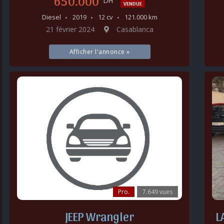
650.000
DH
VENDUE
Diesel
2019
12 cv
121.000 km
21 février 2024
Casablanca
Afficher l'annonce »
Pro.
7.649 vues
JEEP Wrangler
L