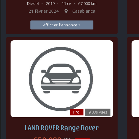
Diesel
2019
11 cv
67.000 km
21 février 2024
Casablanca
Afficher l'annonce »
Pro.
9.039 vues
LAND ROVER Range Rover