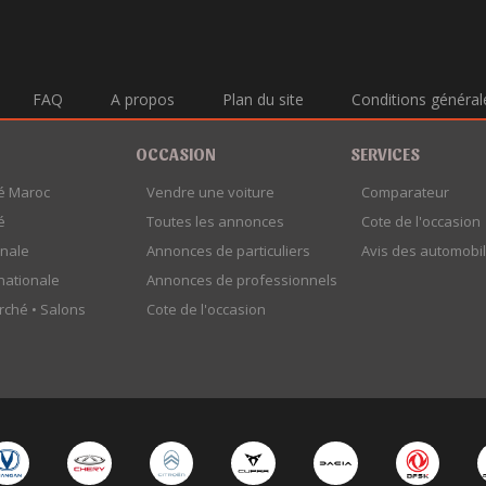
FAQ
A propos
Plan du site
Conditions général
OCCASION
SERVICES
é Maroc
Vendre une voiture
Comparateur
é
Toutes les annonces
Cote de l'occasion
onale
Annonces de particuliers
Avis des automobil
rnationale
Annonces de professionnels
rché •
Salons
Cote de l'occasion