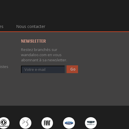
es
Nous contacter
NEWSLETTER
Restez branchés sur
wandaloo.com en vous
abonnant à sa newsletter.
istes