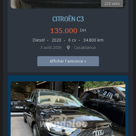
222 vues
CITROËN C3
135.000
DH
Diesel
2020
6 cv
34.800 km
3 août 2026
Casablanca
Afficher l'annonce »