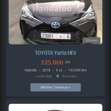
326 vues
TOYOTA Yaris HEV
125.000
DH
Hybride
2018
9 cv
133.000 km
1 août 2026
Bouznika
Afficher l'annonce »