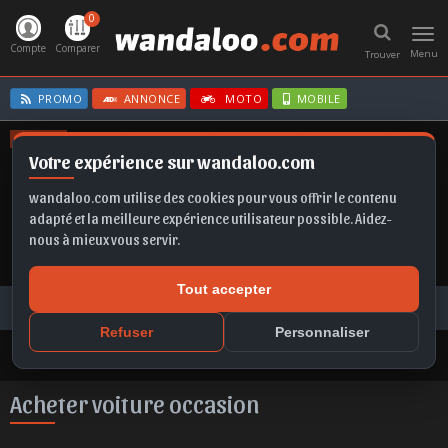
0
Toggl
navig
Compte
Comparer
Menu
Trouver
PROMO
ANNONCE
MOTO
MOBILE
OFFRES
Votre expérience sur wandaloo.com
KAMIQ
FRONTERA EV
TAIGO
ASTRA
GRANDLAND
wandaloo.com utilise des cookies pour vous offrir le contenu
adapté et la meilleure expérience utilisateur possible. Aidez-
nous à mieux vous servir.
Tout accepter
Voiture Occasion Maroc
Toutes les annonces
Acheter voiture occasion au Maroc
Refuser
Personnaliser
Acheter voiture occasion