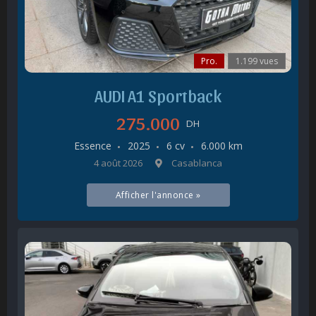
Pro.
1.199 vues
AUDI A1 Sportback
275.000
DH
Essence
2025
6 cv
6.000 km
4 août 2026
Casablanca
Afficher l'annonce »