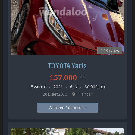
1.135 vues
TOYOTA Yaris
157.000
DH
Essence
2021
6 cv
30.000 km
20 juillet 2026
Tanger
Afficher l'annonce »