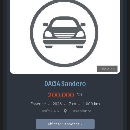
162 vues
DACIA Sandero
200.000
DH
Essence
2026
7 cv
1.000 km
1 août 2026
Casablanca
Afficher l'annonce »