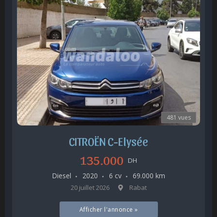
481 vues
CITROËN C-Elysée
135.000
DH
Diesel
2020
6 cv
69.000 km
20 juillet 2026
Rabat
Afficher l'annonce »