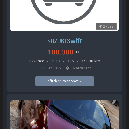
412 vues
SUZUKI Swift
100.000
DH
Essence
2019
7 cv
75.000 km
22 juillet 2026
Marrakech
Afficher l'annonce »