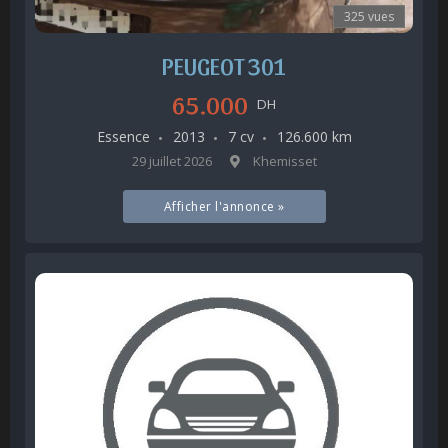
325 vues
PEUGEOT 301
65.000
DH
Essence
2013
7 cv
126.600 km
29 juillet 2026
Khemisset
Afficher l'annonce »