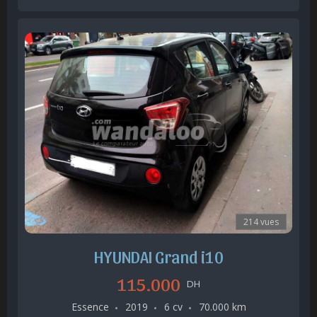
214 vues
HYUNDAI Grand i10
115.000
DH
Essence
2019
6 cv
70.000 km