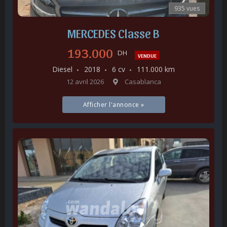
935 vues
MERCEDES Classe B
193.000
DH
VENDUE
Diesel
2018
6 cv
111.000 km
12 avril 2026
Casablanca
Afficher l'annonce »