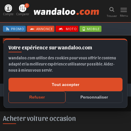
0
Toggl
navig
Compte
Comparer
Menu
Trouver
PROMO
ANNONCE
MOTO
MOBILE
OFFRES
Votre expérience sur wandaloo.com
GRANDLAND
KAMIQ
FRONTERA EV
FABIA
IBIZA
wandaloo.com utilise des cookies pour vous offrir le contenu
adapté et la meilleure expérience utilisateur possible. Aidez-
nous à mieux vous servir.
Tout accepter
Voiture Occasion Maroc
Toutes les annonces
Acheter voiture occasion au Maroc
Refuser
Personnaliser
Acheter voiture occasion