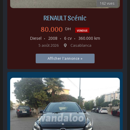
162 vues
RENAULT Scénic
80.000
DH
VENDUE
Diesel
2008
6 cv
360.000 km
5 août 2026
Casablanca
Afficher l'annonce »