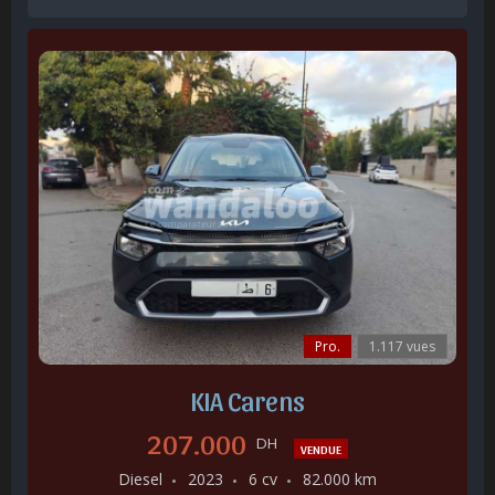
Pro.
1.117 vues
KIA Carens
207.000
DH
VENDUE
Diesel
2023
6 cv
82.000 km