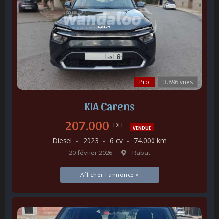
Pro.
3.896 vues
KIA Carens
207.000
DH
VENDUE
Diesel
2023
6 cv
74.000 km
20 février 2026
Rabat
Afficher l'annonce »