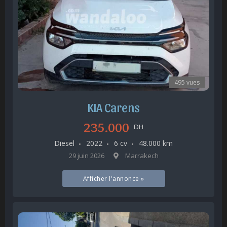
495 vues
KIA Carens
235.000
DH
Diesel
2022
6 cv
48.000 km
29 juin 2026
Marrakech
Afficher l'annonce »