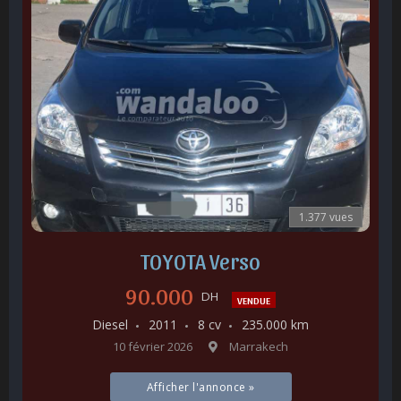
1.377 vues
TOYOTA Verso
90.000
DH
VENDUE
Diesel
2011
8 cv
235.000 km
10 février 2026
Marrakech
Afficher l'annonce »