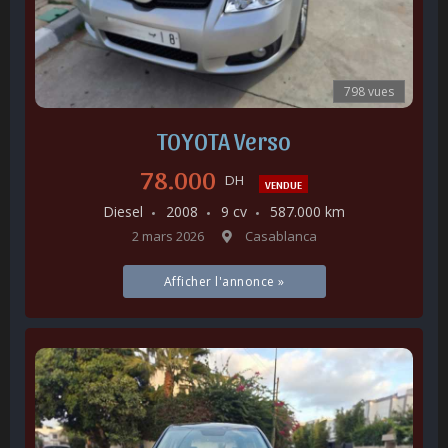
798 vues
TOYOTA Verso
78.000
DH
VENDUE
Diesel
2008
9 cv
587.000 km
2 mars 2026
Casablanca
Afficher l'annonce »