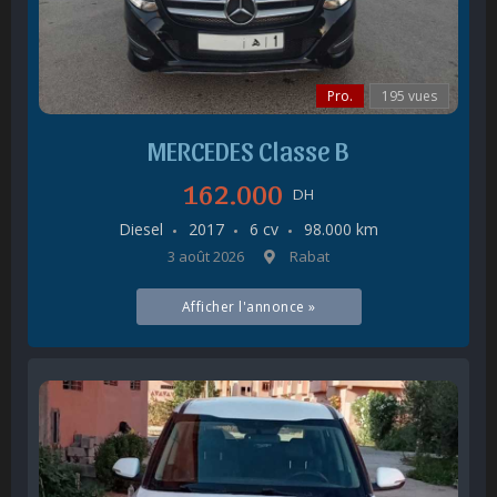
Pro.
195 vues
MERCEDES Classe B
162.000
DH
Diesel
2017
6 cv
98.000 km
3 août 2026
Rabat
Afficher l'annonce »