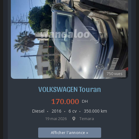
750 vues
VOLKSWAGEN Touran
170.000
DH
Diesel
2016
6 cv
350.000 km
19 mai 2026
Temara
Afficher l'annonce »