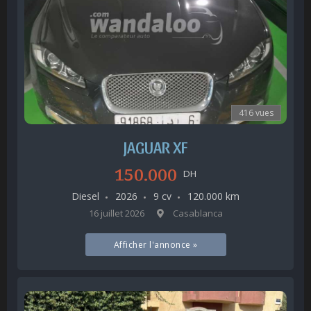
416 vues
JAGUAR XF
150.000
DH
Diesel
2026
9 cv
120.000 km
16 juillet 2026
Casablanca
Afficher l'annonce »