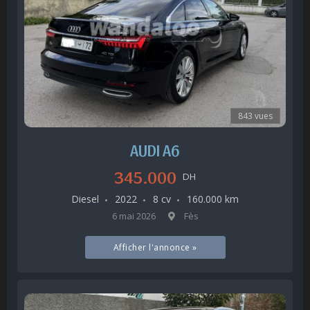
843 vues
AUDI A6
345.000
DH
Diesel
2022
8 cv
160.000 km
6 mai 2026
Fès
Afficher l'annonce »