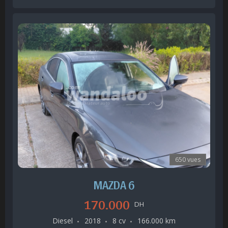
650 vues
MAZDA 6
170.000
DH
Diesel
2018
8 cv
166.000 km