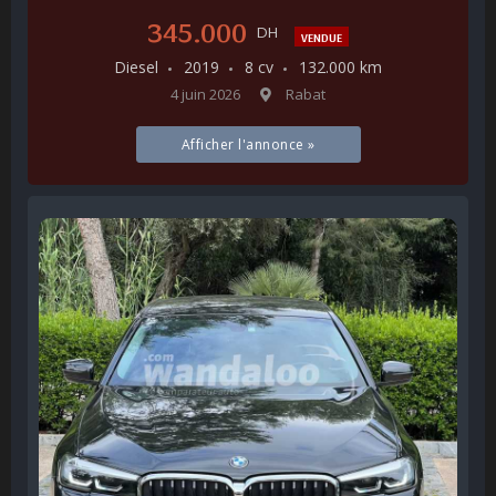
345.000
DH
VENDUE
Diesel
2019
8 cv
132.000 km
4 juin 2026
Rabat
Afficher l'annonce »