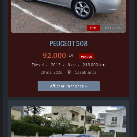
Pro.
877 vues
PEUGEOT 508
92.000
DH
VENDUE
Diesel
2013
6 cv
213.000 km
29 mai 2026
Casablanca
Afficher l'annonce »