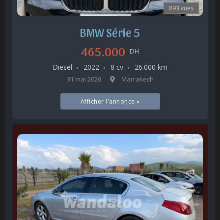
893 vues
BMW Série 5
465.000
DH
Diesel
2022
8 cv
26.000 km
31 mai 2026
Marrakech
Afficher l'annonce »