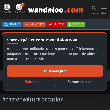
0
Toggl
navig
Compte
Comparer
Menu
Trouver
PROMO
ANNONCE
MOTO
MOBILE
OFFRES
Votre expérience sur wandaloo.com
MOKKA
GRANDLAND
FRONTERA EV
ASTRA
CORSA
wandaloo.com utilise des cookies pour vous offrir le contenu
adapté et la meilleure expérience utilisateur possible. Aidez-
nous à mieux vous servir.
Tout accepter
Voiture Occasion Maroc
Toutes les annonces
Acheter voiture occasion au Maroc
Refuser
Personnaliser
Acheter voiture occasion