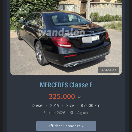
464 vues
MERCEDES Classe E
325.000
DH
Diesel
2019
8 cv
87.000 km
5 juillet 2026
Agadir
Afficher l'annonce »