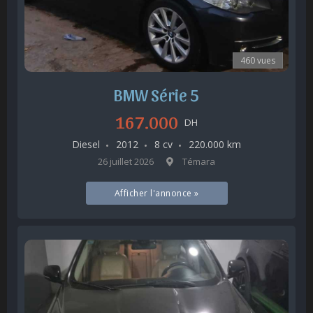
460 vues
BMW Série 5
167.000
DH
Diesel
2012
8 cv
220.000 km
26 juillet 2026
Témara
Afficher l'annonce »