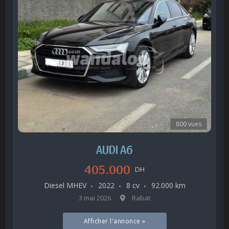
800 vues
AUDI A6
405.000
DH
Diesel MHEV
2022
8 cv
92.000 km
3 mai 2026
Rabat
Afficher l'annonce »