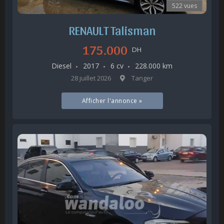
522 vues
RENAULT Talisman
175.000
DH
Diesel
2017
6 cv
228.000 km
28 juillet 2026
Tanger
Afficher l'annonce »