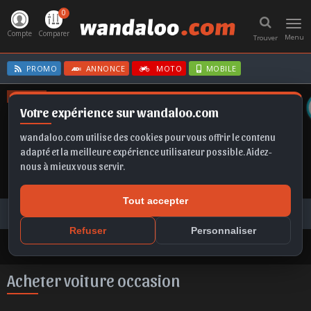
0
Toggl
navig
Compte
Comparer
Menu
Trouver
PROMO
ANNONCE
MOTO
MOBILE
OFFRES
Votre expérience sur wandaloo.com
KAMIQ
B10
KAMIQ
CLIO E-TECH
EX2
wandaloo.com utilise des cookies pour vous offrir le contenu
adapté et la meilleure expérience utilisateur possible. Aidez-
nous à mieux vous servir.
Tout accepter
Voiture Occasion Maroc
Toutes les annonces
Acheter voiture occasion au Maroc
Refuser
Personnaliser
Acheter voiture occasion