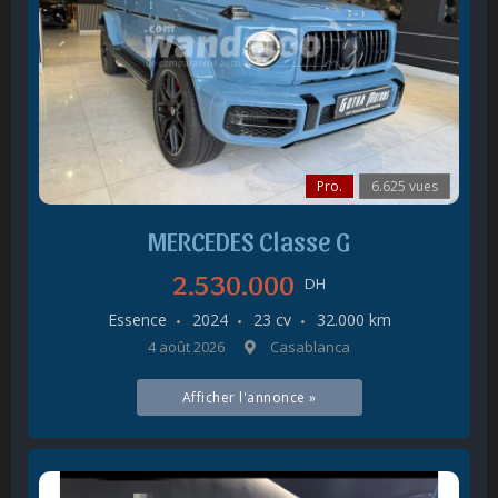
Pro.
6.625 vues
MERCEDES Classe G
2.530.000
DH
Essence
2024
23 cv
32.000 km
4 août 2026
Casablanca
Afficher l'annonce »