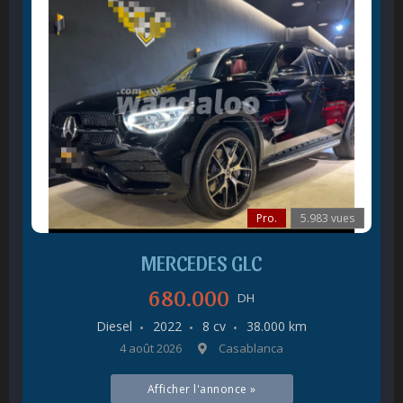
Pro.
5.983 vues
MERCEDES GLC
680.000
DH
Diesel
2022
8 cv
38.000 km
4 août 2026
Casablanca
Afficher l'annonce »