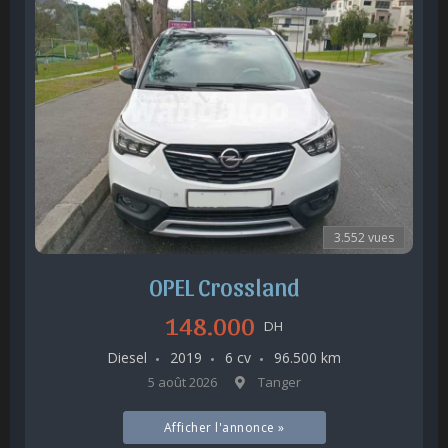
3.552 vues
OPEL Crossland
148.000
DH
Diesel
2019
6 cv
96.500 km
5 août 2026
Tanger
Afficher l'annonce »