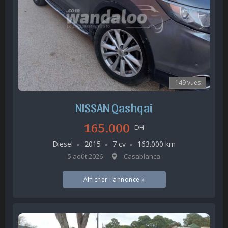
149 vues
NISSAN Qashqai
165.000
DH
Diesel
2015
7 cv
163.000 km
5 août 2026
Casablanca
Afficher l'annonce »