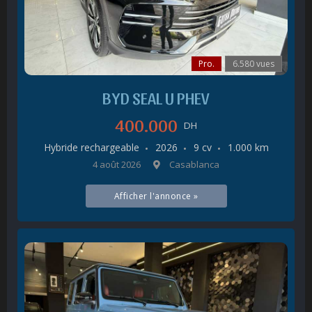
Pro.
6.580 vues
BYD SEAL U PHEV
400.000
DH
Hybride rechargeable
2026
9 cv
1.000 km
4 août 2026
Casablanca
Afficher l'annonce »