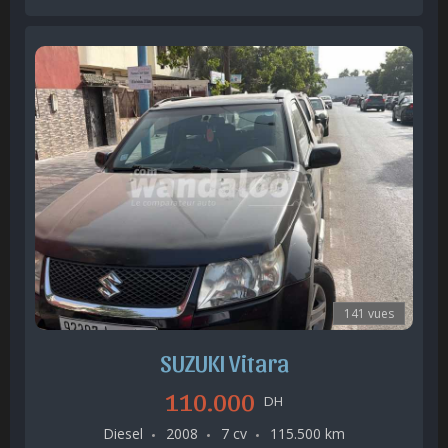
141 vues
SUZUKI Vitara
110.000
DH
Diesel
2008
7 cv
115.500 km