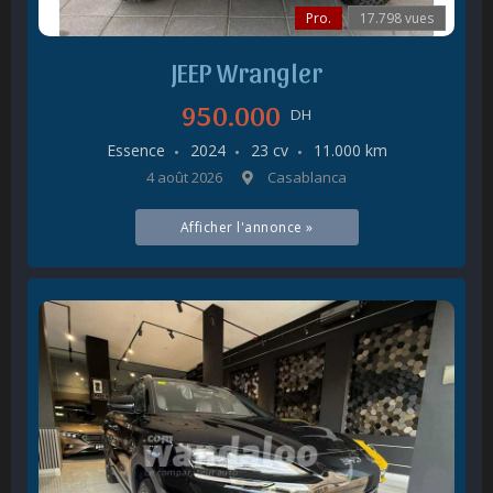
Pro.
17.798 vues
JEEP Wrangler
950.000
DH
Essence
2024
23 cv
11.000 km
4 août 2026
Casablanca
Afficher l'annonce »