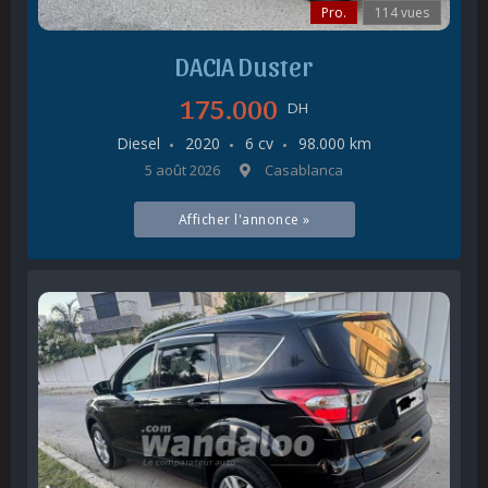
Pro.
114 vues
DACIA Duster
175.000
DH
Diesel
2020
6 cv
98.000 km
5 août 2026
Casablanca
Afficher l'annonce »