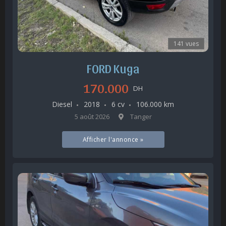
141 vues
FORD Kuga
170.000
DH
Diesel
2018
6 cv
106.000 km
5 août 2026
Tanger
Afficher l'annonce »