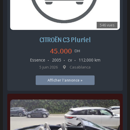
546 vues
CITROËN C3 Pluriel
45.000
DH
Essence
2005
cv
112.000 km
5 juin 2026
Casablanca
Afficher l'annonce »