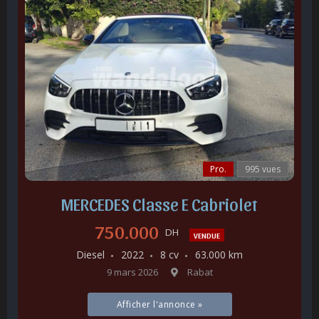
Pro.
995 vues
MERCEDES Classe E Cabriolet
750.000
DH
VENDUE
Diesel
2022
8 cv
63.000 km
9 mars 2026
Rabat
Afficher l'annonce »