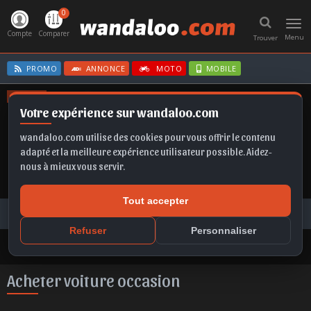
0
Toggl
navig
Compte
Comparer
Menu
Trouver
PROMO
ANNONCE
MOTO
MOBILE
OFFRES
Votre expérience sur wandaloo.com
FRONTERA
B10
MOKKA
FABIA
CORSA BVA
wandaloo.com utilise des cookies pour vous offrir le contenu
adapté et la meilleure expérience utilisateur possible. Aidez-
nous à mieux vous servir.
Tout accepter
Voiture Occasion Maroc
Toutes les annonces
Acheter voiture occasion au Maroc
Refuser
Personnaliser
Acheter voiture occasion