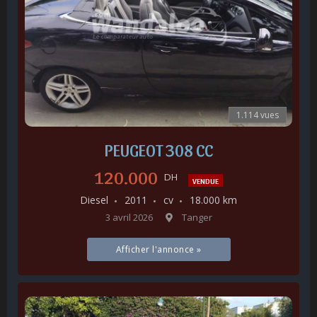
1.114 vues
PEUGEOT 308 CC
120.000
DH
VENDUE
Diesel
2011
cv
18.000 km
3 avril 2026
Tanger
Afficher l'annonce »