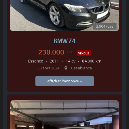
2.904 vues
BMW Z4
230.000
DH
VENDUE
Essence
2011
14 cv
84.000 km
30 août 2024
Casablanca
Afficher l'annonce »