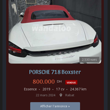
2.530 vues
PORSCHE 718 Boxster
800.000
DH
VENDUE
Essence
2019
17 cv
24.367 km
22 mars 2024
Rabat
Afficher l'annonce »