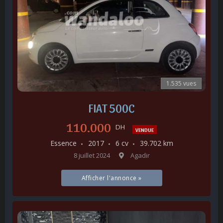
1.535 vues
FIAT 500C
110.000
DH
VENDUE
Essence
2017
6 cv
39.702 km
8 juillet 2024
Agadir
Afficher l'annonce »