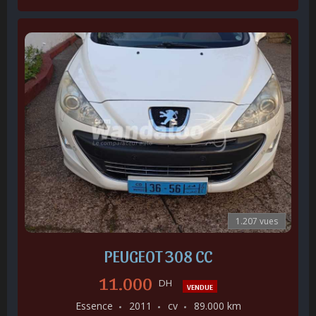
1.207 vues
PEUGEOT 308 CC
11.000
DH
VENDUE
Essence
2011
cv
89.000 km