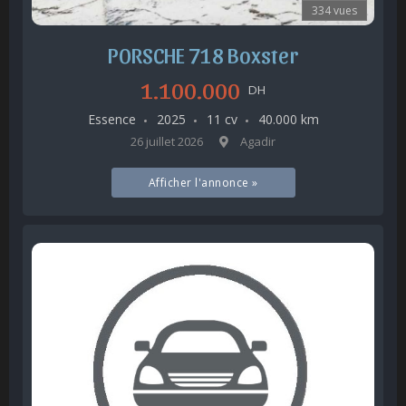
334 vues
PORSCHE 718 Boxster
1.100.000
DH
Essence
2025
11 cv
40.000 km
26 juillet 2026
Agadir
Afficher l'annonce »