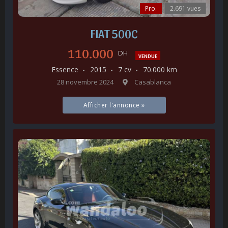
Pro.
2.691 vues
FIAT 500C
110.000
DH
VENDUE
Essence
2015
7 cv
70.000 km
28 novembre 2024
Casablanca
Afficher l'annonce »