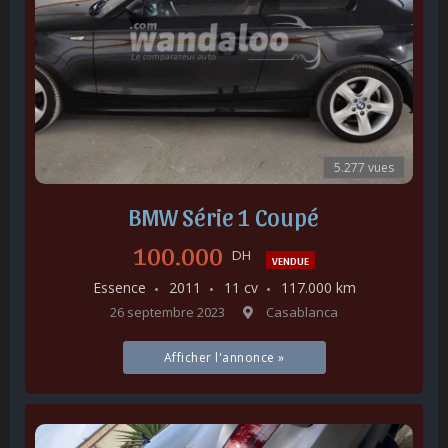
5.277 vues
BMW Série 1 Coupé
100.000
DH
VENDUE
Essence
2011
11 cv
117.000 km
26 septembre 2023
Casablanca
Afficher l'annonce »