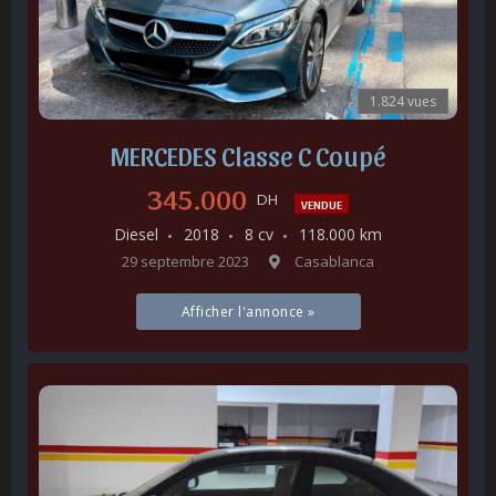
1.824 vues
MERCEDES Classe C Coupé
345.000
DH
VENDUE
Diesel
2018
8 cv
118.000 km
29 septembre 2023
Casablanca
Afficher l'annonce »