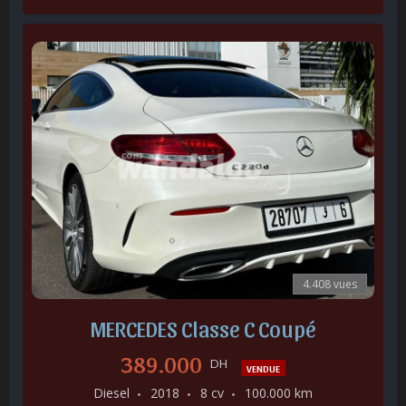
4.408 vues
MERCEDES Classe C Coupé
389.000
DH
VENDUE
Diesel
2018
8 cv
100.000 km