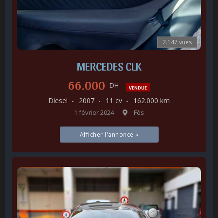
2.147 vues
MERCEDES CLK
66.000
DH
VENDUE
Diesel
2007
11 cv
162.000 km
1 février 2024
Fès
Afficher l'annonce »