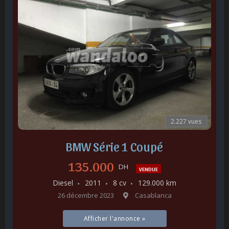
2.227 vues
BMW Série 1 Coupé
135.000
DH
VENDUE
Diesel
2011
8 cv
129.000 km
26 décembre 2023
Casablanca
Afficher l'annonce »