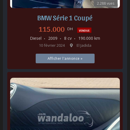
2.288 vues
BMW Série 1 Coupé
115.000
DH
VENDUE
Diesel
2009
8 cv
190.000 km
10 février 2024
El Jadida
Afficher l'annonce »