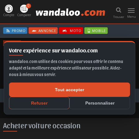
0
Toggl
navig
Compte
Comparer
Menu
Trouver
PROMO
ANNONCE
MOTO
MOBILE
OFFRES
Votre expérience sur wandaloo.com
IBIZA
GOLF
MOKKA
T-ROC
CORSA
wandaloo.com utilise des cookies pour vous offrir le contenu
adapté et la meilleure expérience utilisateur possible. Aidez-
nous à mieux vous servir.
Tout accepter
Voiture Occasion Maroc
Toutes les annonces
Acheter voiture occasion au Maroc
Refuser
Personnaliser
Acheter voiture occasion