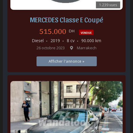
1.239 vues
MERCEDES Classe E Coupé
515.000
DH
VENDUE
Diesel
2019
8 cv
90.000 km
26 octobre 2023
Marrakech
Afficher l'annonce »