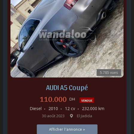
5.785 vues
AUDI A5 Coupé
110.000
DH
VENDUE
Diesel
2010
12 cv
232.000 km
30 août 2023
El Jadida
Afficher l'annonce »