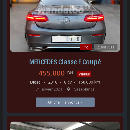
Pro.
2.398 vues
MERCEDES Classe E Coupé
455.000
DH
VENDUE
Diesel
2018
8 cv
160.000 km
31 janvier 2024
Casablanca
Afficher l'annonce »