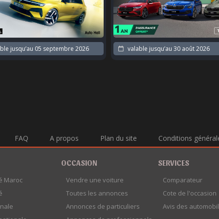
ble jusqu’au
05 septembre 2026
valable jusqu’au
30 août 2026
FAQ
A propos
Plan du site
Conditions général
OCCASION
SERVICES
é Maroc
Vendre une voiture
Comparateur
é
Toutes les annonces
Cote de l'occasion
onale
Annonces de particuliers
Avis des automobil