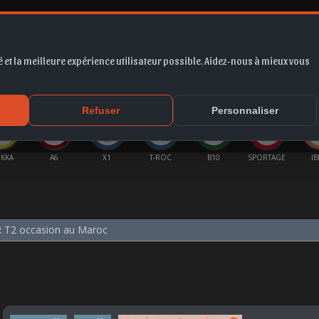
 et la meilleure expérience utilisateur possible. Aidez-nous à mieux vous
*
EUR
PROMO
COTE
FORUM
VIDÉO
ACTU
MA
Refuser
Personnaliser
KKA
A6
X1
T-ROC
B10
SPORTAGE
IB
 T2 occasion au Maroc