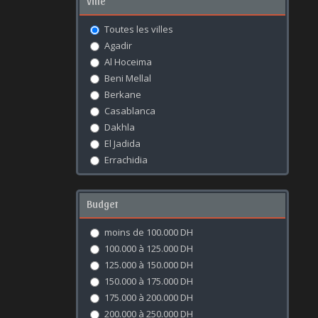
Ville
Toutes les villes
Agadir
Al Hoceima
Beni Mellal
Berkane
Casablanca
Dakhla
El Jadida
Errachidia
Essaouira
Fès
Budget
Kénitra
Khouribga
moins de 100.000 DH
Laâyoune
100.000 à 125.000 DH
Marrakech
125.000 à 150.000 DH
Meknès
150.000 à 175.000 DH
Mohammédia
175.000 à 200.000 DH
Nador
200.000 à 250.000 DH