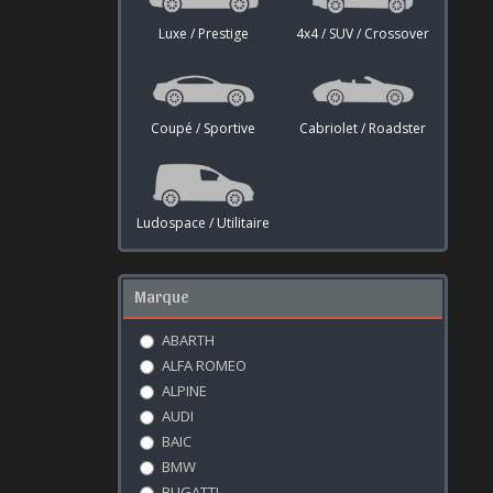
Luxe / Prestige
4x4 / SUV / Crossover
Coupé / Sportive
Cabriolet / Roadster
Ludospace / Utilitaire
Marque
ABARTH
ALFA ROMEO
ALPINE
AUDI
BAIC
BMW
BUGATTI