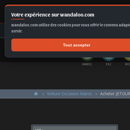
Votre expérience sur wandaloo.com
wandaloo.com utilise des cookies pour vous offrir le contenu adapté
NEUF
OCCASION
COMPARAT
servir.
Tout accepter
OFFRES DU MOMENT
MIQ
FRONTERA
GOLF
ASTRA
KAMIQ
EX2
MO
Voiture Occasion Maroc
Acheter JETOUR