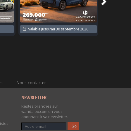
valable jusqu’au
30 septembre 2026
valable jus
es
Nous contacter
NEWSLETTER
Restez branchés sur
wandaloo.com en vous
abonnant à sa newsletter.
istes