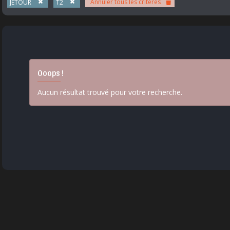
Annuler tous les critères
JETOUR
T2
Ooops !
Aucun résultat trouvé pour votre recherche.