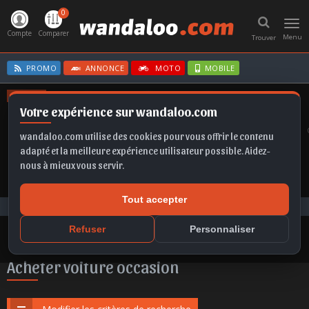
0
Toggl
navig
Compte
Comparer
Menu
Trouver
PROMO
ANNONCE
MOTO
MOBILE
OFFRES
Votre expérience sur wandaloo.com
KAMIQ
ASTRA
T-ROC
KAMIQ
CORSA
wandaloo.com utilise des cookies pour vous offrir le contenu
adapté et la meilleure expérience utilisateur possible. Aidez-
nous à mieux vous servir.
Tout accepter
Voiture Occasion Maroc
Acheter JETOUR T2 occasion au Maroc
Refuser
Personnaliser
Acheter voiture occasion