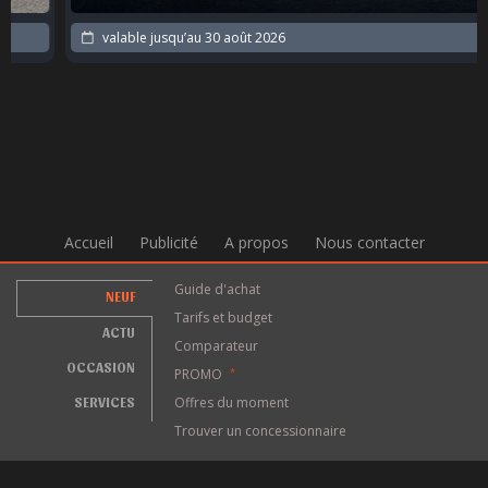
valable jusqu’au
30 août 2026
Accueil
Publicité
A propos
Nous contacter
Guide d'achat
NEUF
Tarifs et budget
ACTU
Comparateur
OCCASION
PROMO
*
SERVICES
Offres du moment
Trouver un concessionnaire