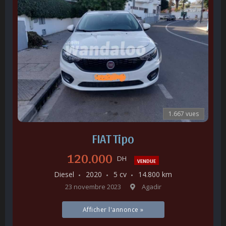
1.667 vues
FIAT Tipo
120.000
DH
VENDUE
Diesel
2020
5 cv
14.800 km
23 novembre 2023
Agadir
Afficher l'annonce »