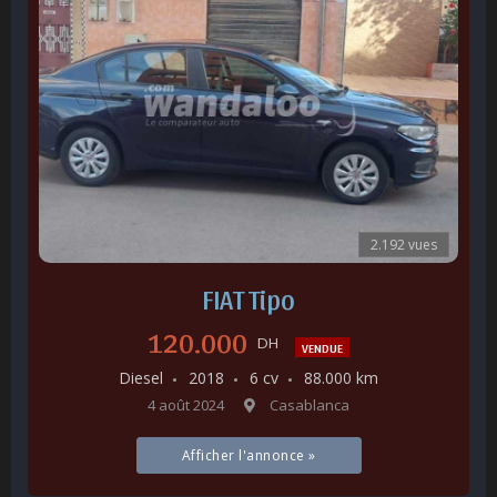
2.192 vues
FIAT Tipo
120.000
DH
VENDUE
Diesel
2018
6 cv
88.000 km
4 août 2024
Casablanca
Afficher l'annonce »