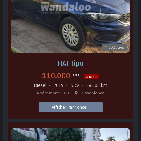
1.602 vues
FIAT Tipo
110.000
DH
VENDUE
Diesel
2019
5 cv
68.000 km
4 décembre 2023
Casablanca
Afficher l'annonce »