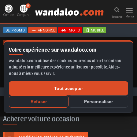
0
Toggl
navig
Compte
Comparer
Menu
Trouver
PROMO
ANNONCE
MOTO
MOBILE
OFFRES
Votre expérience sur wandaloo.com
T-ROC
CLIO E-TECH
SCALA
EX2
KAMIQ
wandaloo.com utilise des cookies pour vous offrir le contenu
adapté et la meilleure expérience utilisateur possible. Aidez-
nous à mieux vous servir.
Tout accepter
Voiture Occasion Maroc
Acheter Fiat Tipo occasion au Maroc
Refuser
Personnaliser
Acheter voiture occasion