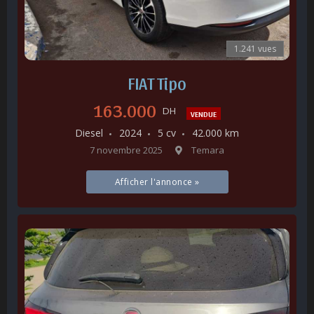
1.241 vues
FIAT Tipo
163.000
DH
VENDUE
Diesel
2024
5 cv
42.000 km
7 novembre 2025
Temara
Afficher l'annonce »