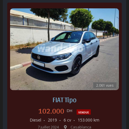
2.061 vues
FIAT Tipo
102.000
DH
VENDUE
Diesel
2019
6 cv
153.000 km
7 juillet 2024
Casablanca