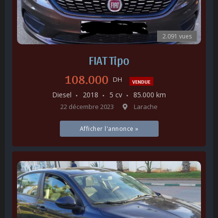
2.091 vues
FIAT Tipo
108.000
DH
VENDUE
Diesel
2018
5 cv
85.000 km
22 décembre 2023
Larache
Afficher l'annonce »