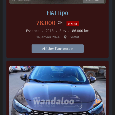
FIAT Tipo
78.000
DH
VENDUE
Essence
2018
8 cv
86.000 km
16 janvier 2024
Settat
Afficher l'annonce »