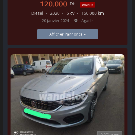
120.000
DH
VENDUE
Diesel
2020
5 cv
150.000 km
20 janvier 2024
Agadir
Afficher l'annonce »
2.371 vues