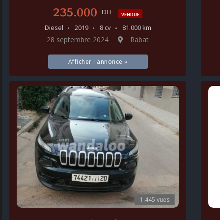
235.000
DH
VENDUE
Diesel
2019
8 cv
81.000 km
28 septembre 2024
Rabat
Afficher l'annonce »
1.445 vues