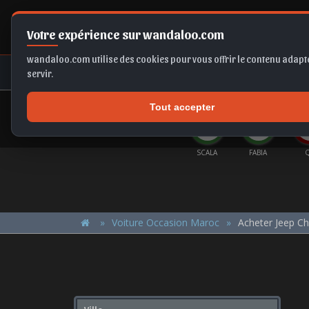
Votre expérience sur wandaloo.com
wandaloo.com utilise des cookies pour vous offrir le contenu adapté
NEUF
OCCASION
COMPARAT
servir.
Tout accepter
OFFRES DU MOMENT
RSA
X1
EX2
KAMIQ
SCALA
FABIA
Voiture Occasion Maroc
Acheter Jeep C