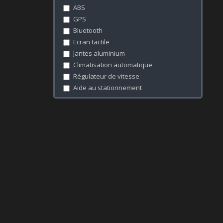
LAND ROVER
ABS
LEAPMOTOR
GPS
LEXUS
Bluetooth
LIFAN
Ecran tactile
LYNK & CO
Jantes aluminium
MAHINDRA
Climatisation automatique
MASERATI
Régulateur de vitesse
MAZDA
Aide au stationnement
MERCEDES
Banquette 1/3 - 2/3
MG
MINI
MITSUBISHI
NISSAN
OMODA
OPEL
PEUGEOT
PORSCHE
RENAULT
ROLLS-ROYCE
ROX