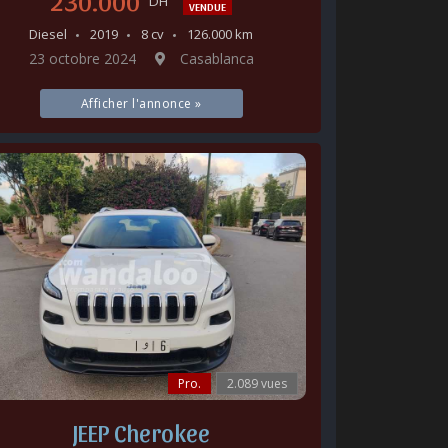
230.000
DH
VENDUE
Diesel
2019
8 cv
126.000 km
23 octobre 2024
Casablanca
Afficher l'annonce »
Pro.
2.089 vues
JEEP Cherokee