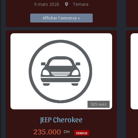
9 mars 2026
Temara
Afficher l'annonce »
925 vues
JEEP Cherokee
235.000
DH
VENDUE