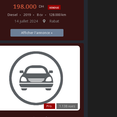
198.000
DH
VENDUE
Diesel
2019
8 cv
128.000 km
14 juillet 2024
Rabat
Afficher l'annonce »
Pro.
1.138 vues