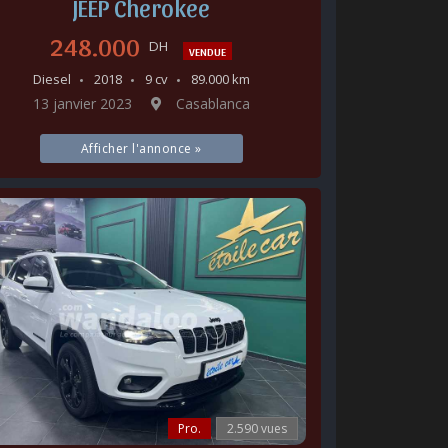
JEEP Cherokee
248.000
DH
VENDUE
Diesel
2018
9 cv
89.000 km
13 janvier 2023
Casablanca
Afficher l'annonce »
Pro.
2.590 vues