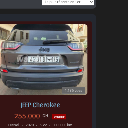
1.136 vues
JEEP Cherokee
255.000
DH
VENDUE
Diesel
2020
9 cv
113.000 km