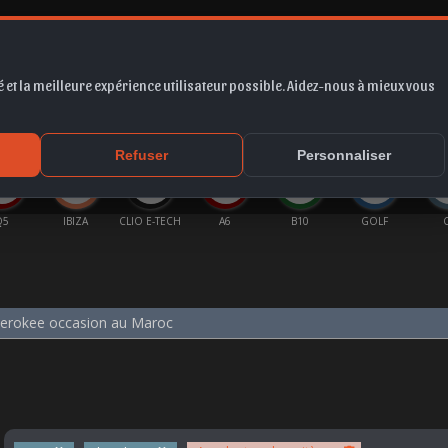
 et la meilleure expérience utilisateur possible. Aidez-nous à mieux vous
*
EUR
PROMO
COTE
FORUM
VIDÉO
ACTU
MA
Refuser
Personnaliser
Q5
IBIZA
CLIO E-TECH
A6
B10
GOLF
herokee occasion au Maroc