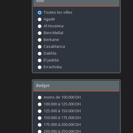
Ville
Toutes les villes
Agadir
Al Hoceima
Beni Mellal
Berkane
Casablanca
Dakhla
El Jadida
Errachidia
Essaouira
Fès
Budget
Kénitra
Khouribga
moins de 100.000 DH
Laâyoune
100.000 à 125.000 DH
Marrakech
125.000 à 150.000 DH
Meknès
150.000 à 175.000 DH
Mohammédia
175.000 à 200.000 DH
Nador
200.000 à 250.000 DH