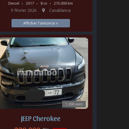
Diesel
2017
8 cv
215.000 km
9 février 2026
Casablanca
Afficher l'annonce »
1.396 vues
JEEP Cherokee