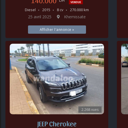
140.000
DH
VENDUE
Diesel
2015
8 cv
270.000 km
25 avril 2025
Khemissate
Afficher l'annonce »
2.268 vues
JEEP Cherokee