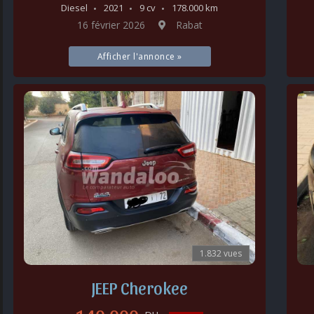
Diesel
2021
9 cv
178.000 km
16 février 2026
Rabat
Afficher l'annonce »
1.832 vues
JEEP Cherokee