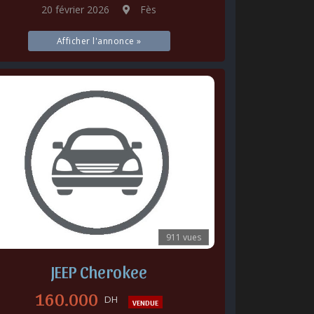
20 février 2026
Fès
Afficher l'annonce »
911 vues
JEEP Cherokee
160.000
DH
VENDUE