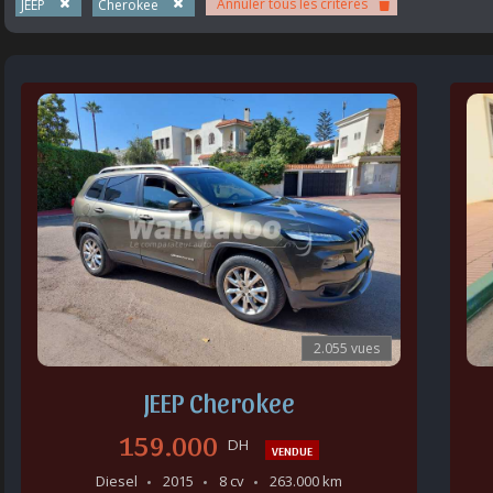
Annuler tous les critères
JEEP
Cherokee
2.055 vues
JEEP Cherokee
159.000
DH
VENDUE
Diesel
2015
8 cv
263.000 km