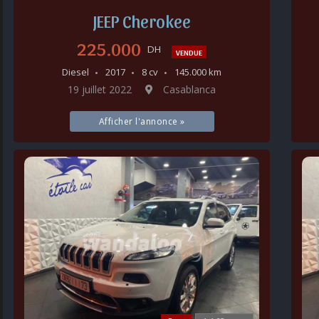
JEEP Cherokee
225.000
DH
VENDUE
Diesel
2017
8 cv
145.000 km
19 juillet 2022
Casablanca
Afficher l'annonce »