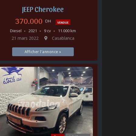
JEEP Cherokee
370.000
DH
VENDUE
Diesel
2021
9 cv
11.000 km
21 mars 2022
Casablanca
Afficher l'annonce »