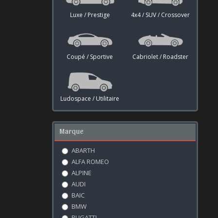
Luxe / Prestige
4x4 / SUV / Crossover
Coupé / Sportive
Cabriolet / Roadster
Ludospace / Utilitaire
Marque
ABARTH
ALFA ROMEO
ALPINE
AUDI
BAIC
BMW
BUGATTI