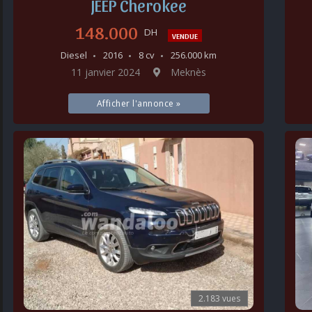
JEEP Cherokee
148.000
DH
VENDUE
Diesel
2016
8 cv
256.000 km
11 janvier 2024
Meknès
Afficher l'annonce »
2.183 vues