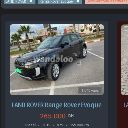
Annuler tous les critères
LAND ROVER
Range Rover Evoque
1.040 vues
LAND ROVER Range Rover Evoque
L
265.000
DH
Diesel
2019
8 cv
159.000 km