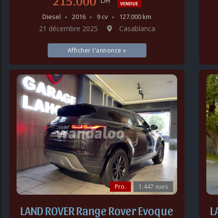
215.000
DH
VENDUE
Diesel
2016
9 cv
127.000 km
21 décembre 2025
Casablanca
Afficher l'annonce »
Pro.
1.447 vues
LAND ROVER Range Rover Evoque
L