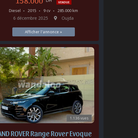
158.000
DH
VENDUE
Diesel
2015
9 cv
285.000 km
6 décembre 2025
Oujda
Afficher l'annonce »
1.136 vues
AND ROVER Range Rover Evoque