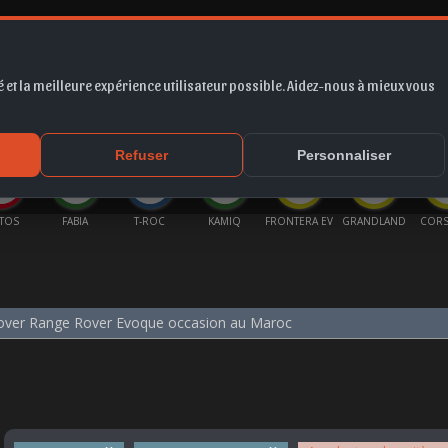
 et la meilleure expérience utilisateur possible. Aidez-nous à mieux vous
*
EUR
PROMO
COTE
FORUM
VIDÉO
ACTU
MA
Refuser
Personnaliser
BIA
T-ROC
KAMIQ
FRONTERA EV
GRANDLAND
CORSA BVA
G
over Range Rover Evoque occasion au Maroc