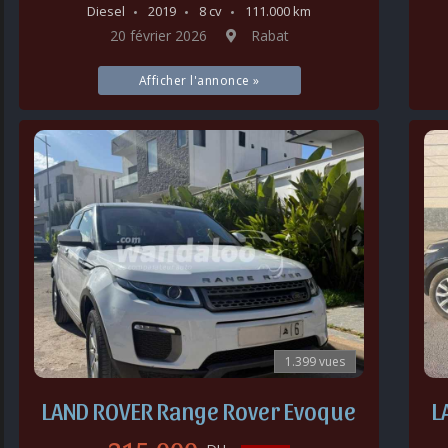
Diesel
2019
8 cv
111.000 km
20 février 2026
Rabat
Afficher l'annonce »
1.399 vues
LAND ROVER Range Rover Evoque
L