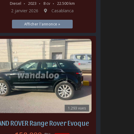
Diesel
2023
8 cv
22.500 km
2 janvier 2026
Casablanca
Afficher l'annonce »
1.293 vues
AND ROVER Range Rover Evoque