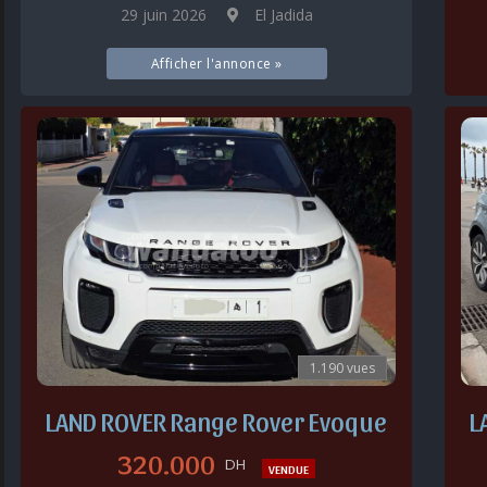
29 juin 2026
El Jadida
Afficher l'annonce »
1.190 vues
LAND ROVER Range Rover Evoque
L
320.000
DH
VENDUE