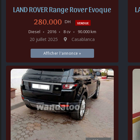
LAND ROVER Range Rover Evoque
L
280.000
DH
VENDUE
Diesel
2016
8 cv
90.000 km
20 juillet 2025
Casablanca
Afficher l'annonce »