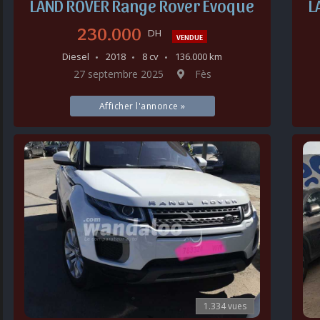
LAND ROVER Range Rover Evoque
L
230.000
DH
VENDUE
Diesel
2018
8 cv
136.000 km
27 septembre 2025
Fès
Afficher l'annonce »
1.334 vues