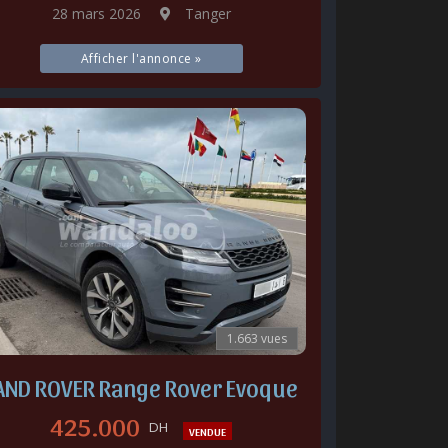
28 mars 2026
Tanger
Afficher l'annonce »
1.663 vues
AND ROVER Range Rover Evoque
425.000
DH
VENDUE