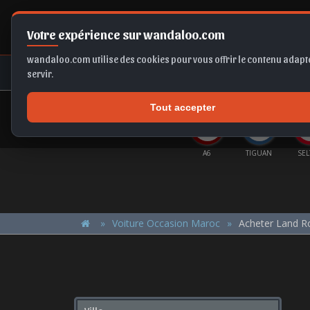
Votre expérience sur wandaloo.com
wandaloo.com utilise des cookies pour vous offrir le contenu adapté
NEUF
OCCASION
COMPARAT
servir.
Tout accepter
OFFRES DU MOMENT
E-TECH
B10
CORSA
A6
TIGUAN
SELTOS
FA
Voiture Occasion Maroc
Acheter Land R