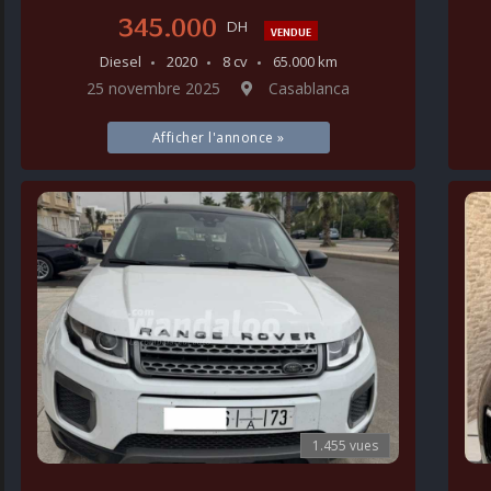
345.000
DH
VENDUE
Diesel
2020
8 cv
65.000 km
25 novembre 2025
Casablanca
Afficher l'annonce »
1.455 vues