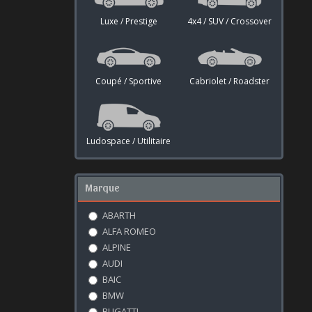
Luxe / Prestige
4x4 / SUV / Crossover
Coupé / Sportive
Cabriolet / Roadster
Ludospace / Utilitaire
Marque
ABARTH
ALFA ROMEO
ALPINE
AUDI
BAIC
BMW
BUGATTI