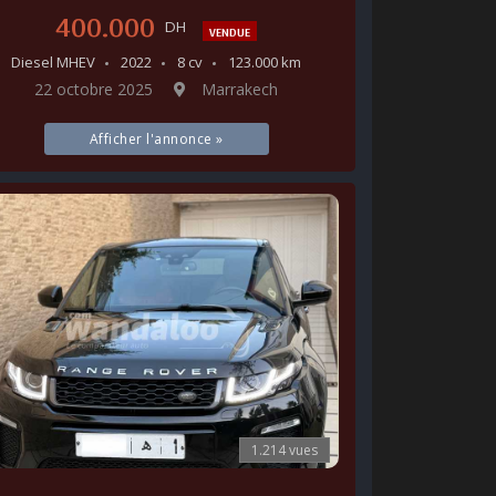
400.000
DH
VENDUE
Diesel MHEV
2022
8 cv
123.000 km
22 octobre 2025
Marrakech
Afficher l'annonce »
1.214 vues