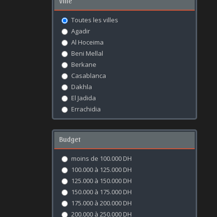
Ville
Toutes les villes
Agadir
Al Hoceima
Beni Mellal
Berkane
Casablanca
Dakhla
El Jadida
Errachidia
Essaouira
Fès
Budget
Kénitra
Khouribga
moins de 100.000 DH
Laâyoune
100.000 à 125.000 DH
Marrakech
125.000 à 150.000 DH
Meknès
150.000 à 175.000 DH
Mohammédia
175.000 à 200.000 DH
Nador
200.000 à 250.000 DH