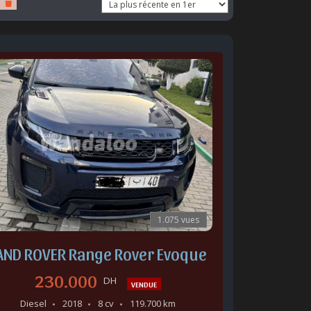
1.075 vues
AND ROVER Range Rover Evoque
230.000
DH
VENDUE
Diesel
2018
8 cv
119.700 km