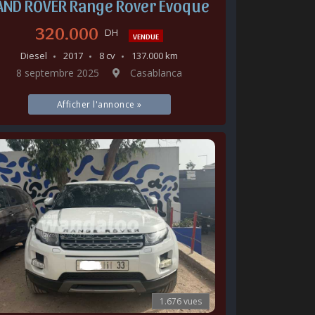
AND ROVER Range Rover Evoque
320.000
DH
VENDUE
Diesel
2017
8 cv
137.000 km
8 septembre 2025
Casablanca
Afficher l'annonce »
1.676 vues