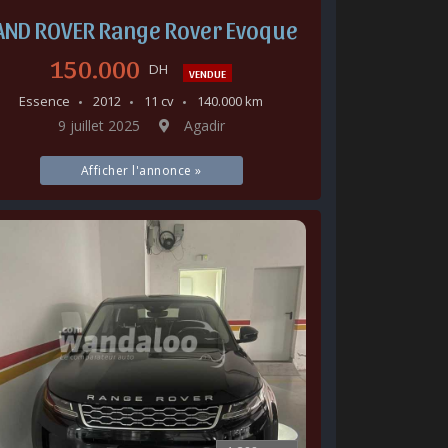
AND ROVER Range Rover Evoque
150.000
DH
VENDUE
Essence
2012
11 cv
140.000 km
9 juillet 2025
Agadir
Afficher l'annonce »