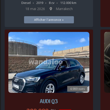
Diesel
2019
8 cv
112.000 km
18 mai 2026
Marrakech
Afficher l'annonce »
4.989 vues
AUDI Q3