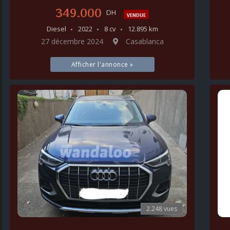
349.000
DH
VENDUE
Diesel
2022
8 cv
12.895 km
27 décembre 2024
Casablanca
Afficher l'annonce »
2.248 vues