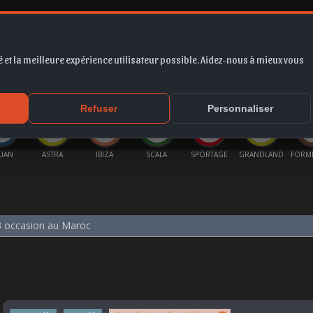
 et la meilleure expérience utilisateur possible. Aidez-nous à mieux vous
*
EUR
PROMO
COTE
FORUM
VIDÉO
ACTU
MA
Refuser
Personnaliser
TRA
IBIZA
SCALA
SPORTAGE
GRANDLAND
FORMENTOR
CO
3 occasion au Maroc