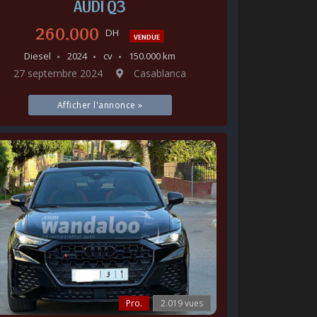
AUDI Q3
260.000
DH
VENDUE
Diesel
2024
cv
150.000 km
27 septembre 2024
Casablanca
Afficher l'annonce »
Pro.
2.019 vues