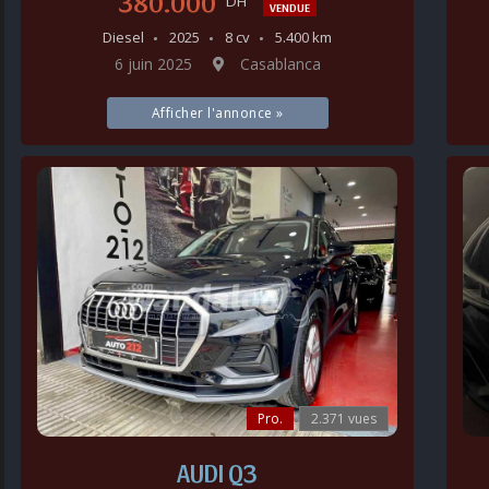
380.000
DH
VENDUE
Diesel
2025
8 cv
5.400 km
6 juin 2025
Casablanca
Afficher l'annonce »
Pro.
2.371 vues
AUDI Q3