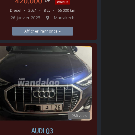
420.000
DH
VENDUE
Diesel
2021
8 cv
66.000 km
26 janvier 2025
Marrakech
Afficher l'annonce »
986 vues
AUDI Q3