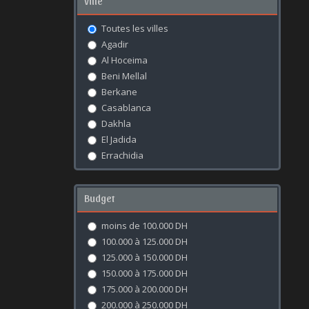
Ville
Toutes les villes
Agadir
Al Hoceima
Beni Mellal
Berkane
Casablanca
Dakhla
El Jadida
Errachidia
Essaouira
Fès
Budget
Kénitra
Khouribga
moins de 100.000 DH
Laâyoune
100.000 à 125.000 DH
Marrakech
125.000 à 150.000 DH
Meknès
150.000 à 175.000 DH
Mohammédia
175.000 à 200.000 DH
Nador
200.000 à 250.000 DH