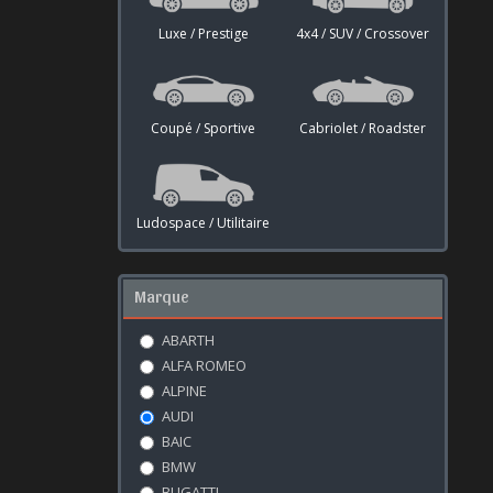
Luxe / Prestige
4x4 / SUV / Crossover
Coupé / Sportive
Cabriolet / Roadster
Ludospace / Utilitaire
Marque
ABARTH
ALFA ROMEO
ALPINE
AUDI
BAIC
BMW
BUGATTI