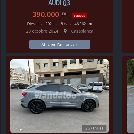
AUDI Q3
390.000
DH
VENDUE
Diesel
2021
8 cv
46.362 km
29 octobre 2024
Casablanca
Afficher l'annonce »
2.371 vues