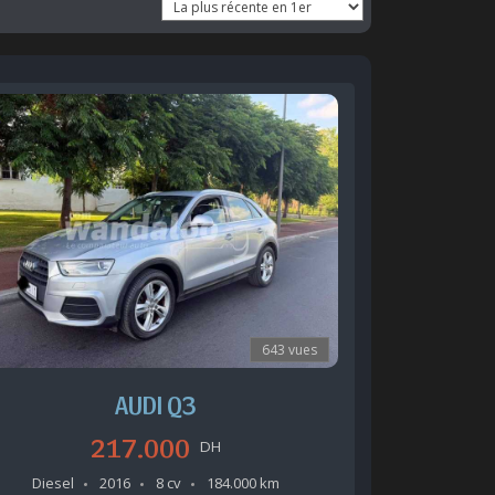
643 vues
AUDI Q3
217.000
DH
Diesel
2016
8 cv
184.000 km