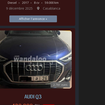
Diesel
2017
8 cv
59.000 km
9 décembre 2025
Casablanca
Afficher l'annonce »
2.781 vues
AUDI Q3