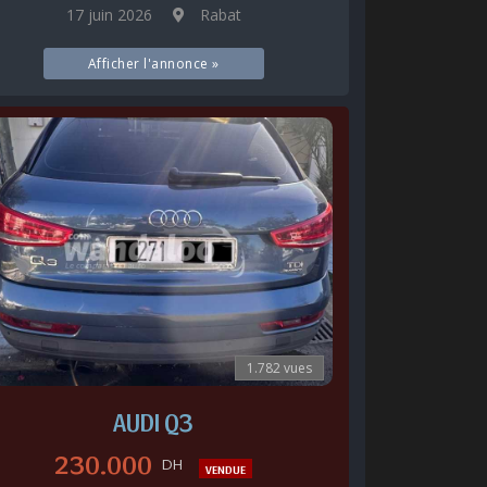
17 juin 2026
Rabat
Afficher l'annonce »
1.782 vues
AUDI Q3
230.000
DH
VENDUE