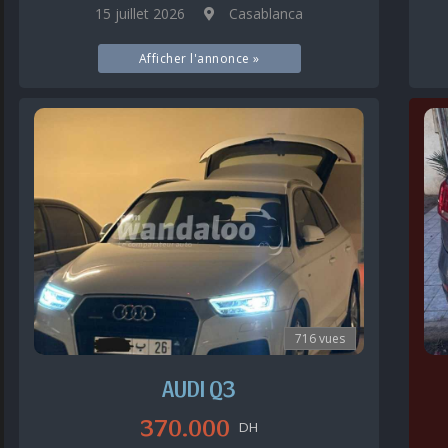
15 juillet 2026
Casablanca
Afficher l'annonce »
716 vues
AUDI Q3
370.000
DH