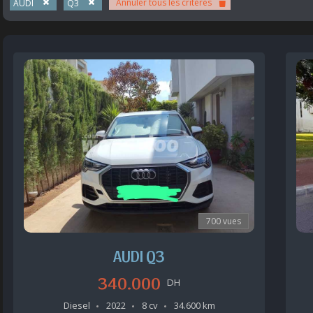
Annuler tous les critères
AUDI
Q3
700 vues
AUDI Q3
340.000
DH
Diesel
2022
8 cv
34.600 km