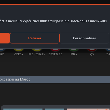
 et la meilleure expérience utilisateur possible. Aidez-nous à mieux vous
*
EUR
PROMO
COTE
FORUM
VIDÉO
ACTU
MA
Refuser
Personnaliser
IGO
CORSA
FRONTERA EV
SPORTAGE
FABIA
Q5
T-
 occasion au Maroc