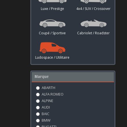
Luxe / Prestige
4x4 / SUV / Crossover
Coupé / Sportive
Cabriolet / Roadster
Ludospace / Utilitaire
Marque
ABARTH
ALFA ROMEO
ALPINE
AUDI
BAIC
BMW
BUGATTI