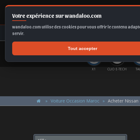
Votre expérience sur wandaloo.com
wandaloo.com utilise des cookies pour vous offrir le contenu adapté
NEUF
OCCASION
COMPARAT
servir.
Tout accepter
OFFRES DU MOMENT
ENTOR
C3
EX2
TIGUAN
X1
CLIO E-TECH
TA
Voiture Occasion Maroc
Acheter Nissan