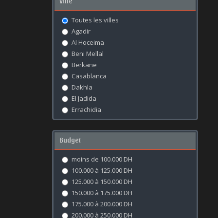
Ville
Toutes les villes
Agadir
Al Hoceima
Beni Mellal
Berkane
Casablanca
Dakhla
El Jadida
Errachidia
Essaouira
Fès
Budget
Kénitra
Khouribga
moins de 100.000 DH
Laâyoune
100.000 à 125.000 DH
Marrakech
125.000 à 150.000 DH
Meknès
150.000 à 175.000 DH
Mohammédia
175.000 à 200.000 DH
Nador
200.000 à 250.000 DH