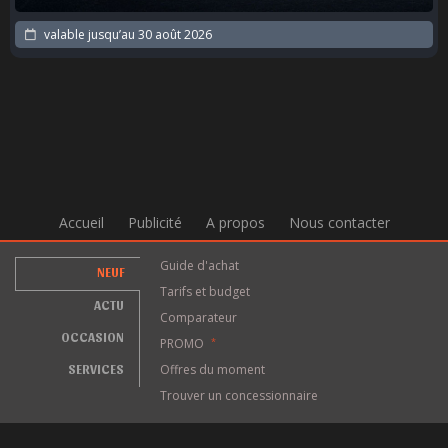
valable jusqu’au
30 août 2026
Accueil
Publicité
A propos
Nous contacter
Guide d'achat
NEUF
Tarifs et budget
ACTU
Comparateur
OCCASION
PROMO
*
SERVICES
Offres du moment
Trouver un concessionnaire