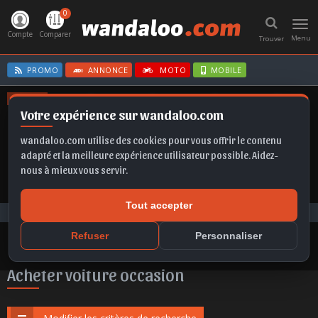
0
Toggl
navig
Compte
Comparer
Menu
Trouver
PROMO
ANNONCE
MOTO
MOBILE
OFFRES
Votre expérience sur wandaloo.com
EX2
FABIA
TAIGO
IBIZA
Q5
wandaloo.com utilise des cookies pour vous offrir le contenu
adapté et la meilleure expérience utilisateur possible. Aidez-
nous à mieux vous servir.
Tout accepter
Voiture Occasion Maroc
Acheter Opel Astra occasion au Maroc
Refuser
Personnaliser
Acheter voiture occasion