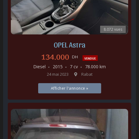
8.072 vues
OPEL Astra
134.000
DH
VENDUE
Diesel
2015
7 cv
78.000 km
24 mai 2023
Rabat
Afficher l'annonce »