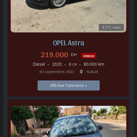
3.771 vues
OPEL Astra
219.000
DH
VENDUE
Diesel
2020
6 cv
80.000 km
30 septembre 2023
Rabat
Afficher l'annonce »