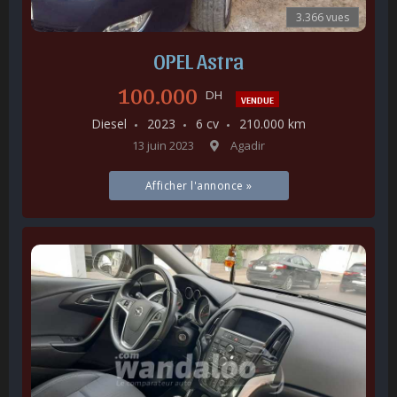
3.366 vues
OPEL Astra
100.000
DH
VENDUE
Diesel
2023
6 cv
210.000 km
13 juin 2023
Agadir
Afficher l'annonce »