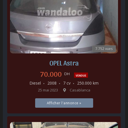
7.752 vues
OPEL Astra
70.000
DH
VENDUE
Diesel
2008
7 cv
250.000 km
25 mai 2023
Casablanca
Afficher l'annonce »