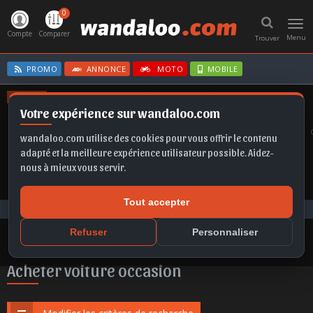
0
Toggl
navig
Compte
Comparer
Menu
Trouver
PROMO
ANNONCE
MOTO
MOBILE
OFFRES
Votre expérience sur wandaloo.com
GOLF
FABIA
B10
FORMENTOR
MOKKA
wandaloo.com utilise des cookies pour vous offrir le contenu
adapté et la meilleure expérience utilisateur possible. Aidez-
nous à mieux vous servir.
Tout accepter
Voiture Occasion Maroc
Acheter Opel Astra occasion au Maroc
Refuser
Personnaliser
Acheter voiture occasion