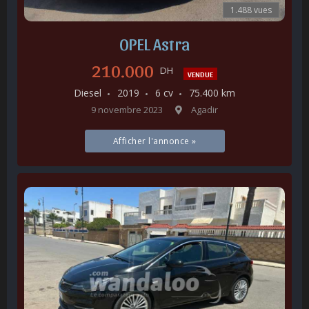
1.488 vues
OPEL Astra
210.000
DH
VENDUE
Diesel
2019
6 cv
75.400 km
9 novembre 2023
Agadir
Afficher l'annonce »