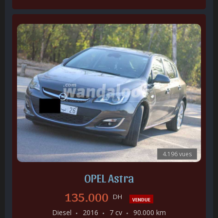
4.196 vues
OPEL Astra
135.000
DH
VENDUE
Diesel
2016
7 cv
90.000 km