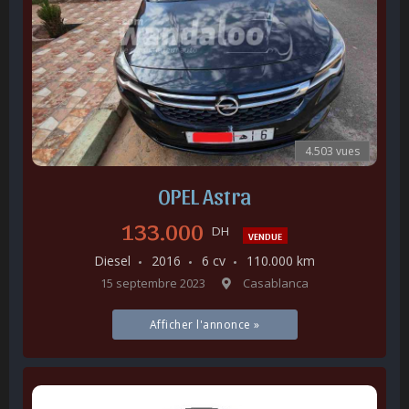
4.503 vues
OPEL Astra
133.000
DH
VENDUE
Diesel
2016
6 cv
110.000 km
15 septembre 2023
Casablanca
Afficher l'annonce »