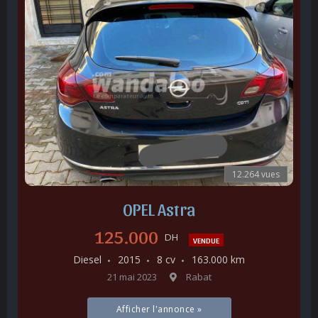
12.264 vues
OPEL Astra
125.000
DH
VENDUE
Diesel
2015
8 cv
163.000 km
21 mai 2023
Rabat
Afficher l'annonce »