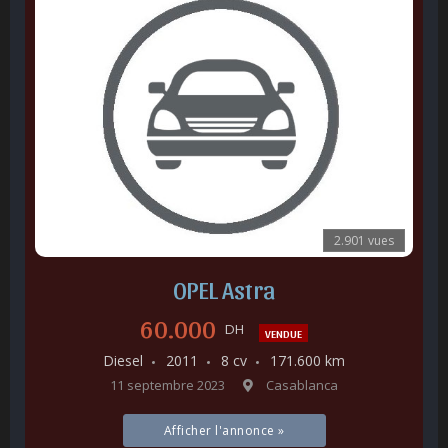
2.901 vues
OPEL Astra
60.000
DH
VENDUE
Diesel
2011
8 cv
171.600 km
11 septembre 2023
Casablanca
Afficher l'annonce »