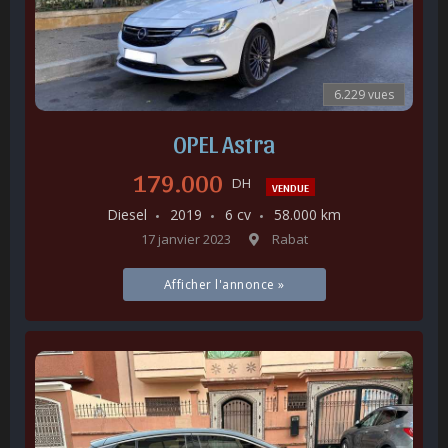
6.229 vues
OPEL Astra
179.000
DH
VENDUE
Diesel
2019
6 cv
58.000 km
17 janvier 2023
Rabat
Afficher l'annonce »