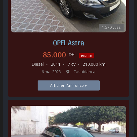
1.570 vues
OPEL Astra
85.000
DH
VENDUE
Diesel
2011
7 cv
210.000 km
6 mai 2023
Casablanca
Afficher l'annonce »