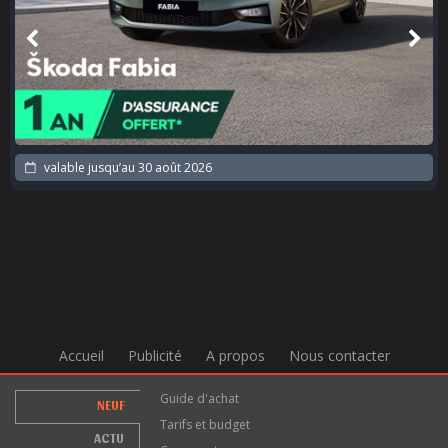
ble jusqu’au
30 août 2026
valab
Accueil
Publicité
A propos
Nous contacter
Guide d'achat
NEUF
Tarifs et budget
ACTU