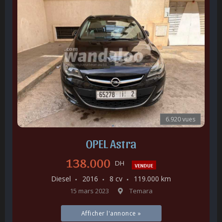
6.920 vues
OPEL Astra
138.000
DH
VENDUE
Diesel
2016
8 cv
119.000 km
15 mars 2023
Temara
Afficher l'annonce »