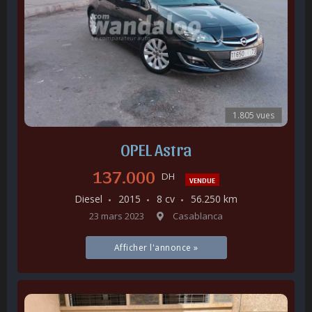
1.805 vues
OPEL Astra
137.000
DH
VENDUE
Diesel
2015
8 cv
56.250 km
23 mars 2023
Casablanca
Afficher l'annonce »