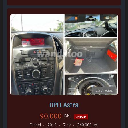
9.561 vues
OPEL Astra
90.000
DH
VENDUE
Diesel
2012
7 cv
240.000 km