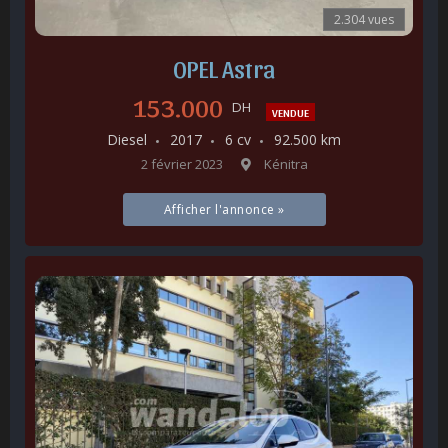
2.304 vues
OPEL Astra
153.000
DH
VENDUE
Diesel
2017
6 cv
92.500 km
2 février 2023
Kénitra
Afficher l'annonce »