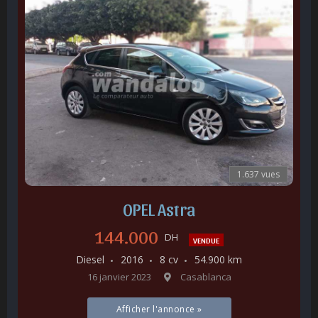
1.637 vues
OPEL Astra
144.000
DH
VENDUE
Diesel
2016
8 cv
54.900 km
16 janvier 2023
Casablanca
Afficher l'annonce »