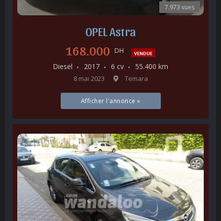
7.973 vues
OPEL Astra
168.000
DH
VENDUE
Diesel
2017
6 cv
55.400 km
8 mai 2023
Temara
Afficher l'annonce »