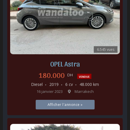
6.545 vues
OPEL Astra
180.000
DH
VENDUE
Diesel
2019
6 cv
48.000 km
16 janvier 2023
Marrakech
Afficher l'annonce »