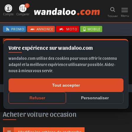
0
Toggl
navig
Compte
Comparer
Menu
Trouver
PROMO
ANNONCE
MOTO
MOBILE
OFFRES
Votre expérience sur wandaloo.com
RONTERA EV
T-ROC
FRONTERA
KAMIQ
SELTOS
wandaloo.com utilise des cookies pour vous offrir le contenu
adapté et la meilleure expérience utilisateur possible. Aidez-
nous à mieux vous servir.
Tout accepter
Voiture Occasion Maroc
Acheter Opel Astra occasion au Maroc
Refuser
Personnaliser
Acheter voiture occasion