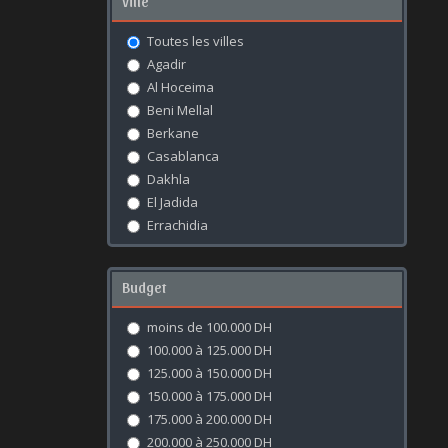
Ville
Toutes les villes
Agadir
Al Hoceima
Beni Mellal
Berkane
Casablanca
Dakhla
El Jadida
Errachidia
Essaouira
Fès
Budget
Kénitra
Khouribga
moins de 100.000 DH
Laâyoune
100.000 à 125.000 DH
Marrakech
125.000 à 150.000 DH
Meknès
150.000 à 175.000 DH
Mohammédia
175.000 à 200.000 DH
Nador
200.000 à 250.000 DH