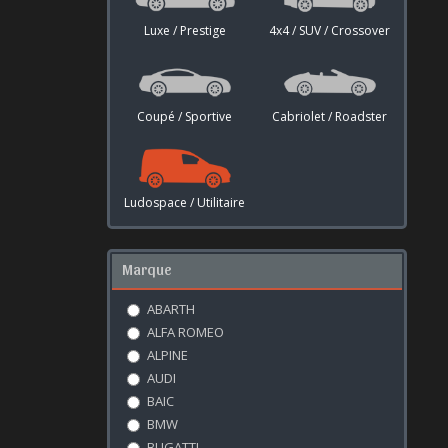
Luxe / Prestige
4x4 / SUV / Crossover
Coupé / Sportive
Cabriolet / Roadster
Ludospace / Utilitaire
Marque
ABARTH
ALFA ROMEO
ALPINE
AUDI
BAIC
BMW
BUGATTI