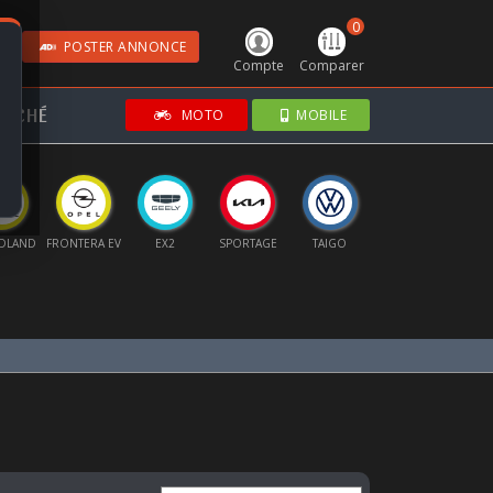
0
POSTER ANNONCE
Compte
Comparer
RCHÉ
MOTO
MOBILE
DLAND
FRONTERA EV
EX2
SPORTAGE
TAIGO
SCALA