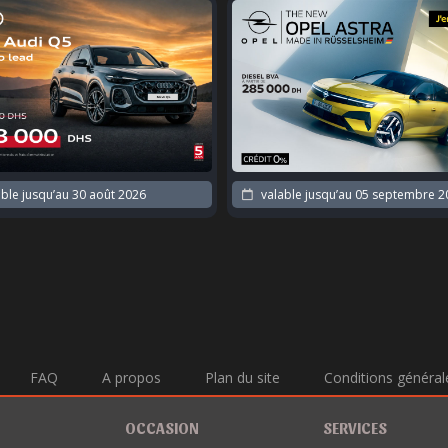
ble jusqu’au
05 septembre 2026
valable jusqu’au
30 août 2026
FAQ
A propos
Plan du site
Conditions général
OCCASION
SERVICES