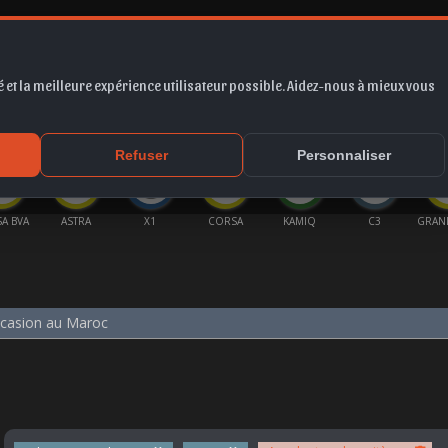
 et la meilleure expérience utilisateur possible. Aidez-nous à mieux vous
*
EUR
PROMO
COTE
FORUM
VIDÉO
ACTU
MA
Refuser
Personnaliser
A BVA
ASTRA
X1
CORSA
KAMIQ
C3
GRAN
ccasion au Maroc