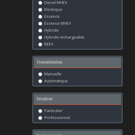
Diesel MHEV
FIAT
TARRACO
Electrique
FORD
TOLEDO
Essence
GAC
Essence MHEV
GEELY
Hybride
GENESIS
Hybride rechargeable
GWM
REEV
HONDA
HYUNDAI
ICAUR
Transmission
INFINITI
ISUZU
Manuelle
JAC
Automatique
JAECOO
JAGUAR
Vendeur
JEEP
JETOUR
Particulier
KGM
Professionnel
KIA
LAMBORGHINI